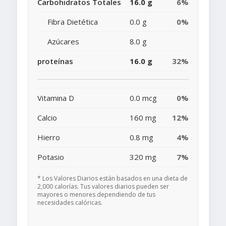
Carbohidratos Totales
16.0 g
6%
Fibra Dietética
0.0 g
0%
Azúcares
8.0 g
proteínas
16.0 g
32%
Vitamina D
0.0 mcg
0%
Calcio
160 mg
12%
Hierro
0.8 mg
4%
Potasio
320 mg
7%
* Los Valores Diarios están basados en una dieta de
2,000 calorías. Tus valores diarios pueden ser
mayores o menores dependiendo de tus
necesidades calóricas.