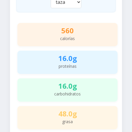
560
calorías
16.0g
proteínas
16.0g
carbohidratos
48.0g
grasa