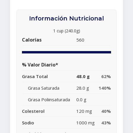
Información Nutricional
1 cup (240.0g)
Calorías
560
% Valor Diario*
Grasa Total
48.0 g
62%
Grasa Saturada
28.0 g
140%
Grasa Poliinsaturada
0.0 g
Colesterol
120 mg
40%
Sodio
1000 mg
43%