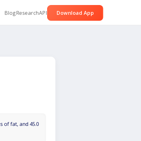
Blog
Research
API
Download App
 of fat, and 45.0