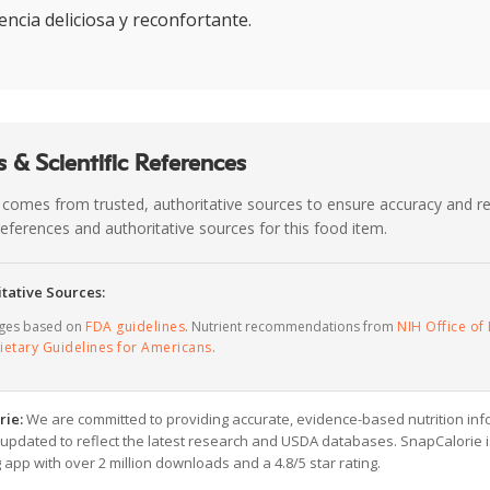
encia deliciosa y reconfortante.
 & Scientific References
 comes from trusted, authoritative sources to ensure accuracy and rel
c references and authoritative sources for this food item.
tative Sources:
ages based on
FDA guidelines
. Nutrient recommendations from
NIH Office of 
ietary Guidelines for Americans
.
rie:
We are committed to providing accurate, evidence-based nutrition inf
y updated to reflect the latest research and USDA databases. SnapCalorie i
g app with over 2 million downloads and a 4.8/5 star rating.