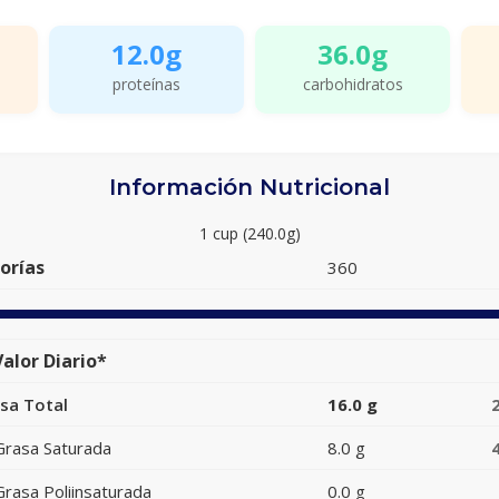
12.0g
36.0g
proteínas
carbohidratos
Información Nutricional
1 cup (240.0g)
orías
360
alor Diario*
sa Total
16.0 g
Grasa Saturada
8.0 g
Grasa Poliinsaturada
0.0 g