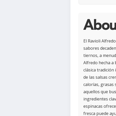
About
El Ravioli Alfred
sabores decadent
tiernos, a menud
Alfredo hecha a 
clásica tradición
de las salsas cre
calorías, grasas
aquellos que bus
ingredientes cla
espinacas ofrece
fresca puede ayu