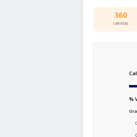
360
calorías
Cal
% V
Gra