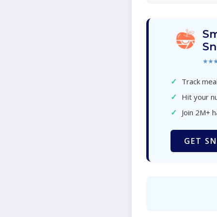
Sm
Sn
★★
✓
Track meal
✓
Hit your nu
✓
Join 2M+ 
GET SN