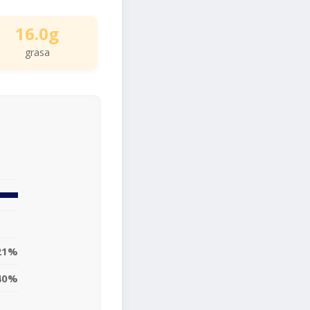
16.0g
grasa
21%
40%