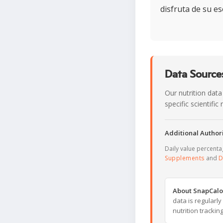
disfruta de su es
Data Sources
Our nutrition data
specific scientifi
Additional Authori
Daily value percent
Supplements
and
D
About SnapCalo
data is regularl
nutrition trackin