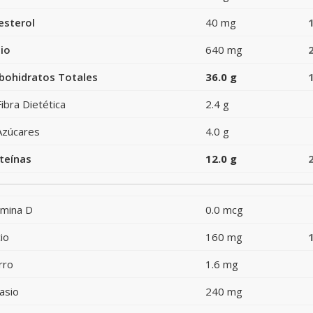
esterol
40 mg
io
640 mg
bohidratos Totales
36.0 g
Fibra Dietética
2.4 g
Azúcares
4.0 g
teínas
12.0 g
amina D
0.0 mcg
io
160 mg
rro
1.6 mg
asio
240 mg