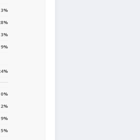
13%
28%
13%
9%
24%
0%
12%
9%
5%