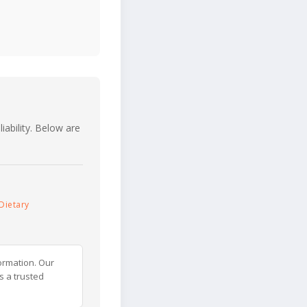
iability. Below are
Dietary
ormation. Our
s a trusted