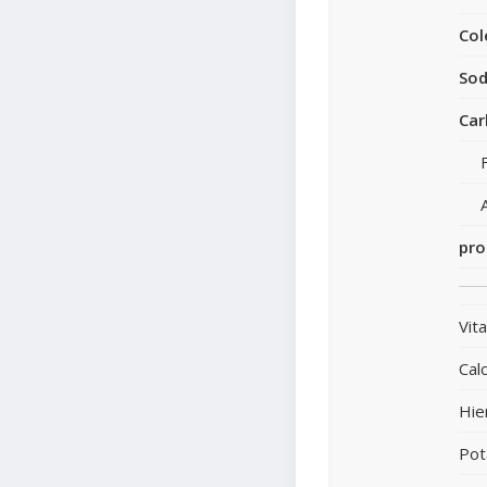
Col
Sod
Car
pro
Vit
Calc
Hie
Pot