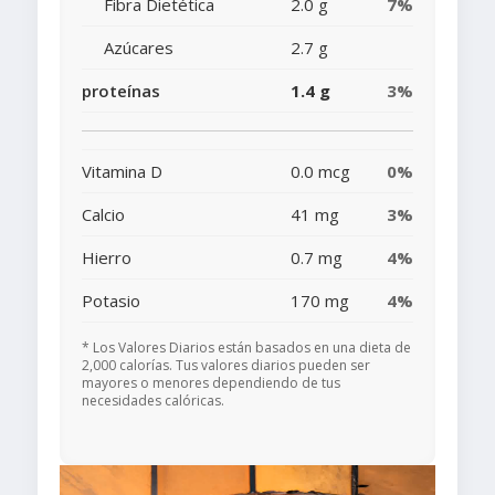
Fibra Dietética
2.0 g
7%
Azúcares
2.7 g
proteínas
1.4 g
3%
Vitamina D
0.0 mcg
0%
Calcio
41 mg
3%
Hierro
0.7 mg
4%
Potasio
170 mg
4%
* Los Valores Diarios están basados en una dieta de
2,000 calorías. Tus valores diarios pueden ser
mayores o menores dependiendo de tus
necesidades calóricas.