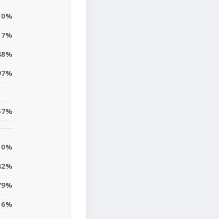
0%
7%
48%
97%
67%
0%
42%
79%
16%