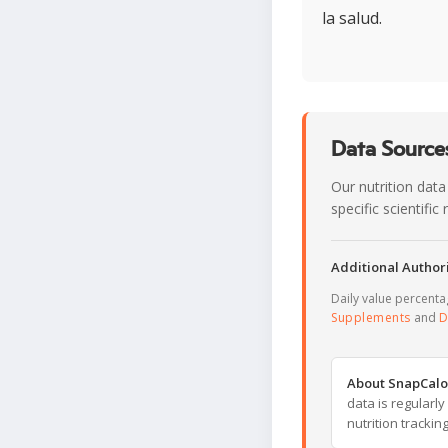
la salud.
Data Sources
Our nutrition data
specific scientifi
Additional Authori
Daily value percent
Supplements
and
D
About SnapCalo
data is regularl
nutrition trackin