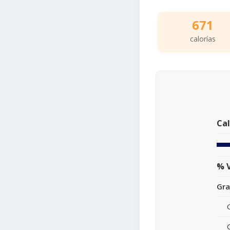
671
calorías
Cal
% V
Gra