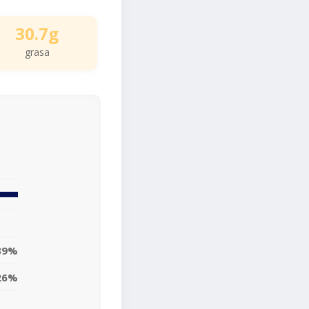
30.7g
grasa
39%
26%