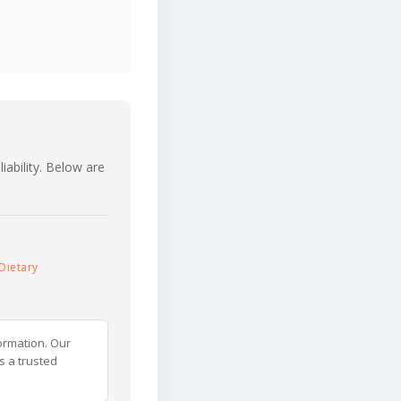
iability. Below are
Dietary
ormation. Our
s a trusted