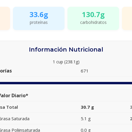
33.6g
130.7g
proteínas
carbohidratos
Información Nutricional
1 cup (238.1g)
orías
671
alor Diario*
sa Total
30.7 g
Grasa Saturada
5.1 g
Grasa Poliinsaturada
0.0 g