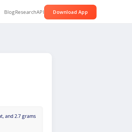
Blog
Research
API
Download App
at, and 2.7 grams