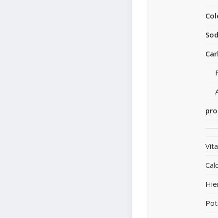
Col
Sod
Car
pro
Vit
Calc
Hie
Pot