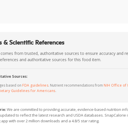
 & Scientific References
 comes from trusted, authoritative sources to ensure accuracy and rel
c references and authoritative sources for this food item.
tative Sources:
ages based on
FDA guidelines
. Nutrient recommendations from
NIH Office of 
ietary Guidelines for Americans
.
rie:
We are committed to providing accurate, evidence-based nutrition inf
y updated to reflect the latest research and USDA databases. SnapCalorie i
g app with over 2 million downloads and a 4.8/5 star rating.