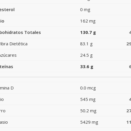
esterol
0 mg
io
162 mg
bohidratos Totales
130.7 g
Fibra Dietética
83.1 g
2
Azúcares
24.5 g
teínas
33.6 g
amina D
0.0 mcg
io
545 mg
rro
50.2 mg
2
asio
5429 mg
1