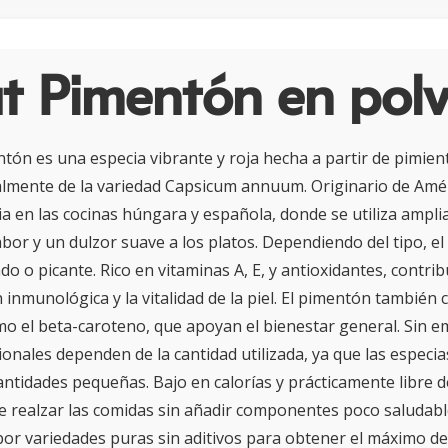
t Pimentón en pol
ntón es una especia vibrante y roja hecha a partir de pimien
almente de la variedad Capsicum annuum. Originario de Amér
 en las cocinas húngara y española, donde se utiliza ampl
abor y un dulzor suave a los platos. Dependiendo del tipo, 
o o picante. Rico en vitaminas A, E, y antioxidantes, contrib
n inmunológica y la vitalidad de la piel. El pimentón también 
o el beta-caroteno, que apoyan el bienestar general. Sin 
ionales dependen de la cantidad utilizada, ya que las especi
ntidades pequeñas. Bajo en calorías y prácticamente libre d
 realzar las comidas sin añadir componentes poco saludables
or variedades puras sin aditivos para obtener el máximo de