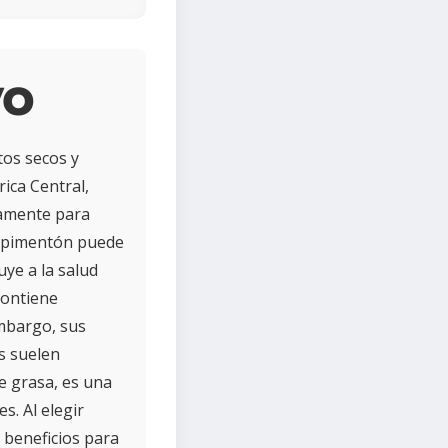
vo
tos secos y
ica Central,
iamente para
el pimentón puede
uye a la salud
contiene
embargo, sus
as suelen
e grasa, es una
. Al elegir
 beneficios para