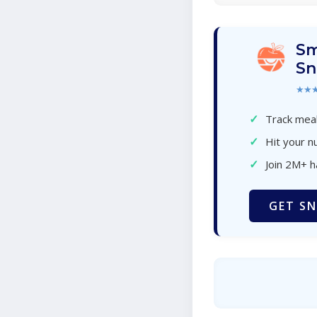
Sm
Sn
★★
✓
Track meal
✓
Hit your nu
✓
Join 2M+ 
GET SN