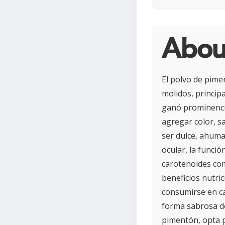
Abou
El polvo de pime
molidos, princip
ganó prominencia
agregar color, s
ser dulce, ahumad
ocular, la funció
carotenoides com
beneficios nutric
consumirse en ca
forma sabrosa de
pimentón, opta p