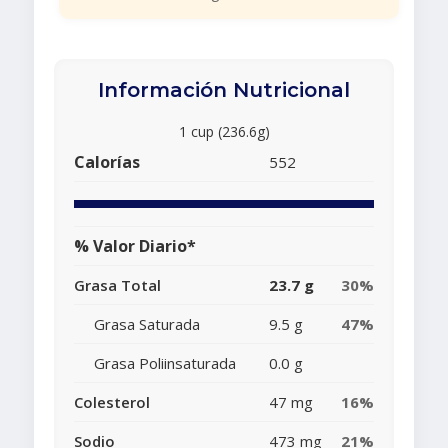
Información Nutricional
1 cup (236.6g)
Calorías
552
% Valor Diario*
Grasa Total
23.7 g
30%
Grasa Saturada
9.5 g
47%
Grasa Poliinsaturada
0.0 g
Colesterol
47 mg
16%
Sodio
473 mg
21%