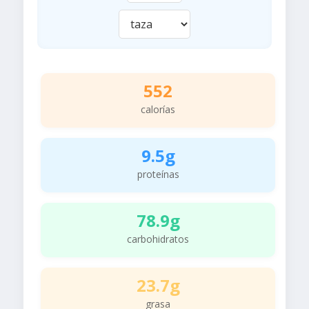
552
calorías
9.5g
proteínas
78.9g
carbohidratos
23.7g
grasa