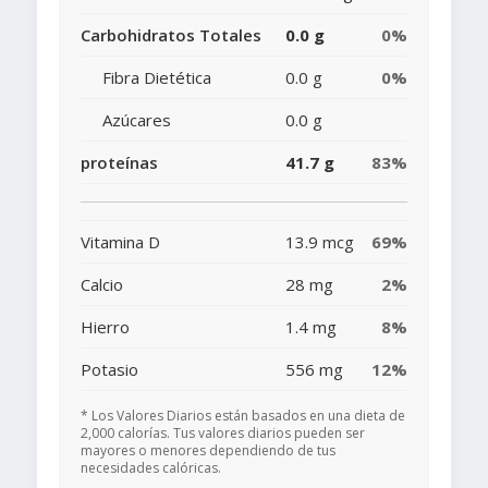
Carbohidratos Totales
0.0 g
0%
Fibra Dietética
0.0 g
0%
Azúcares
0.0 g
proteínas
41.7 g
83%
Vitamina D
13.9 mcg
69%
Calcio
28 mg
2%
Hierro
1.4 mg
8%
Potasio
556 mg
12%
* Los Valores Diarios están basados en una dieta de
2,000 calorías. Tus valores diarios pueden ser
mayores o menores dependiendo de tus
necesidades calóricas.