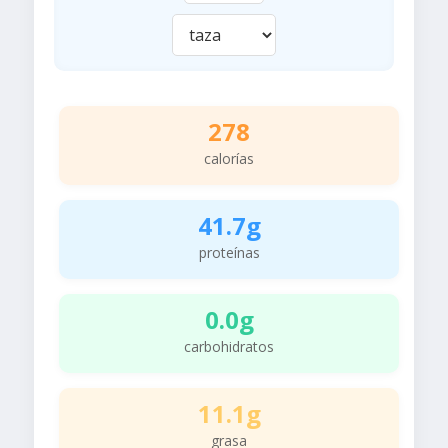
278
calorías
41.7g
proteínas
0.0g
carbohidratos
11.1g
grasa