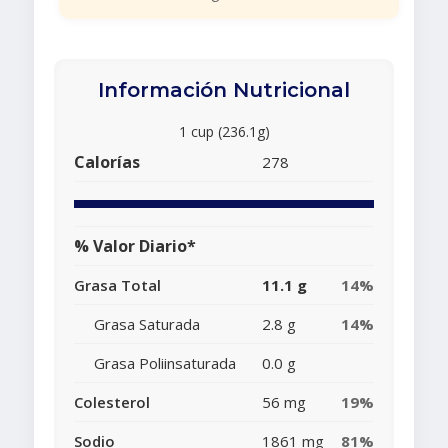
Información Nutricional
1 cup (236.1g)
Calorías
278
% Valor Diario*
Grasa Total
11.1 g
14%
Grasa Saturada
2.8 g
14%
Grasa Poliinsaturada
0.0 g
Colesterol
56 mg
19%
Sodio
1861 mg
81%