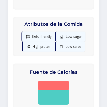
Atributos de la Comida
🥓
🍯
Keto friendly
Low sugar
🥩
🍞
High protein
Low carbs
Fuente de Calorías