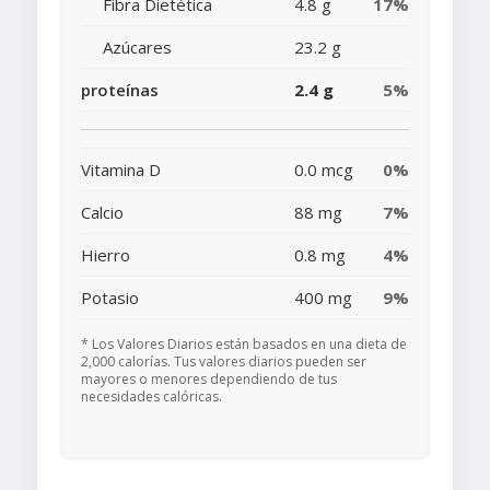
Fibra Dietética
4.8 g
17%
Azúcares
23.2 g
proteínas
2.4 g
5%
Vitamina D
0.0 mcg
0%
Calcio
88 mg
7%
Hierro
0.8 mg
4%
Potasio
400 mg
9%
* Los Valores Diarios están basados en una dieta de
2,000 calorías. Tus valores diarios pueden ser
mayores o menores dependiendo de tus
necesidades calóricas.