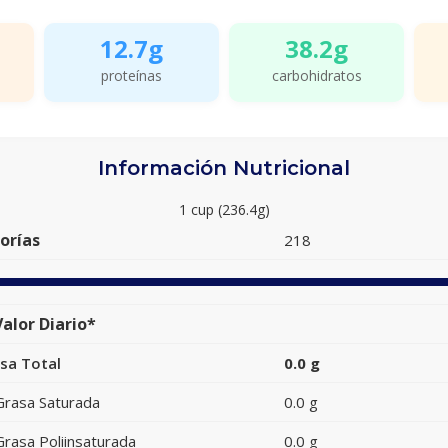
12.7g
38.2g
proteínas
carbohidratos
Información Nutricional
1 cup (236.4g)
orías
218
alor Diario*
sa Total
0.0 g
Grasa Saturada
0.0 g
Grasa Poliinsaturada
0.0 g