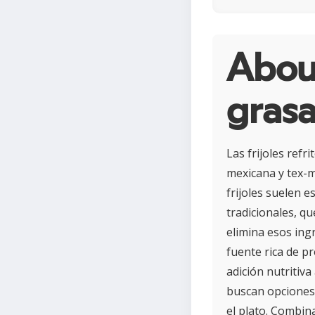
About
gras
Las frijoles refr
mexicana y tex-m
frijoles suelen e
tradicionales, q
elimina esos ing
fuente rica de pr
adición nutritiva
buscan opciones
el plato. Combi