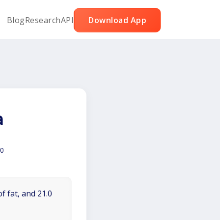
Blog
Research
API
Download App
a
0
f fat, and 21.0