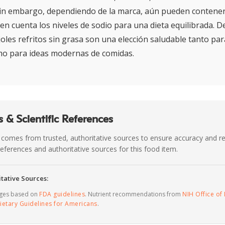
in embargo, dependiendo de la marca, aún pueden contener 
en cuenta los niveles de sodio para una dieta equilibrada. De
rijoles refritos sin grasa son una elección saludable tanto pa
mo para ideas modernas de comidas.
 & Scientific References
 comes from trusted, authoritative sources to ensure accuracy and rel
c references and authoritative sources for this food item.
tative Sources:
ages based on
FDA guidelines
. Nutrient recommendations from
NIH Office of 
ietary Guidelines for Americans
.