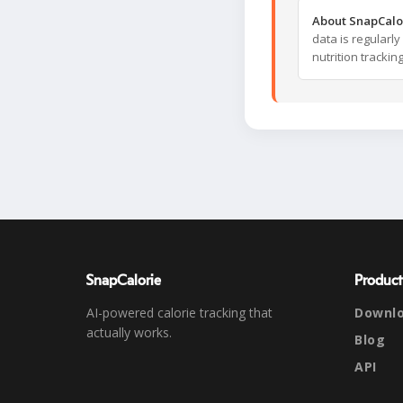
About SnapCalo
data is regularl
nutrition trackin
SnapCalorie
Product
AI-powered calorie tracking that
Downl
actually works.
Blog
API