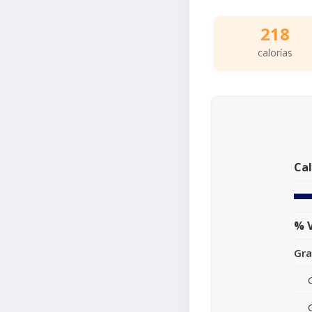
218
calorías
Cal
% V
Gra