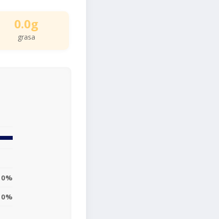
0.0g
grasa
0%
0%