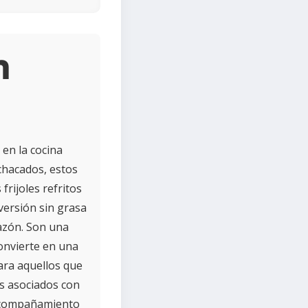
n
 en la cocina
chacados, estos
frijoles refritos
versión sin grasa
razón. Son una
convierte en una
para aquellos que
s asociados con
 acompañamiento