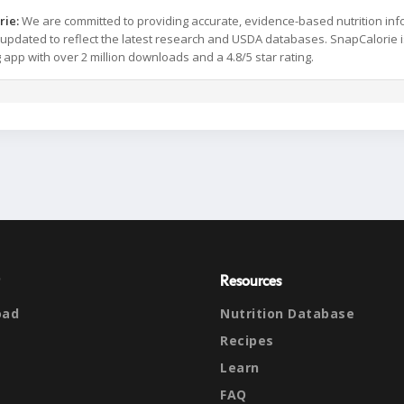
rie:
We are committed to providing accurate, evidence-based nutrition inf
y updated to reflect the latest research and USDA databases. SnapCalorie i
g app with over 2 million downloads and a 4.8/5 star rating.
Resources
oad
Nutrition Database
Recipes
Learn
FAQ