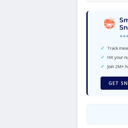
Sm
Sn
★★
✓
Track meal
✓
Hit your nu
✓
Join 2M+ 
GET SN