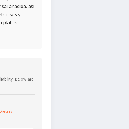
sal añadida, así
liciosos y
ra platos
iability. Below are
Dietary