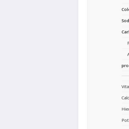
Col
Sod
Car
pro
Vit
Calc
Hie
Pot