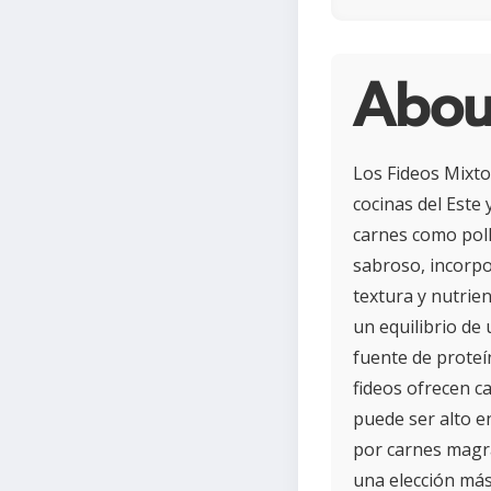
About
Los Fideos Mixt
cocinas del Este
carnes como poll
sabroso, incorpo
textura y nutrien
un equilibrio de
fuente de proteí
fideos ofrecen c
puede ser alto en
por carnes magra
una elección más