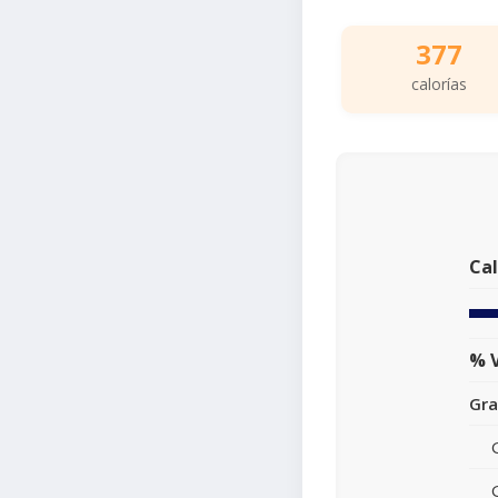
377
calorías
Cal
% V
Gra