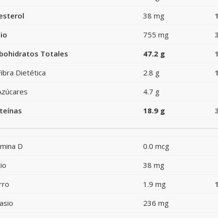
esterol
38 mg
io
755 mg
bohidratos Totales
47.2 g
Fibra Dietética
2.8 g
Azúcares
4.7 g
teínas
18.9 g
amina D
0.0 mcg
io
38 mg
rro
1.9 mg
asio
236 mg