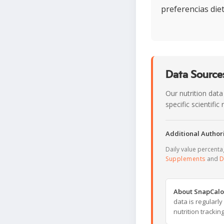
preferencias diet
Data Sources
Our nutrition data
specific scientifi
Additional Authori
Daily value percent
Supplements
and
D
About SnapCalo
data is regularl
nutrition trackin