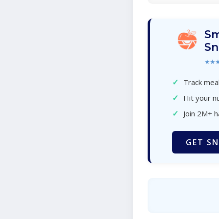
Sm
Sn
★★
✓
Track meal
✓
Hit your nu
✓
Join 2M+ 
GET SN