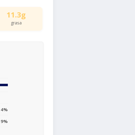
11.3g
grasa
14%
19%