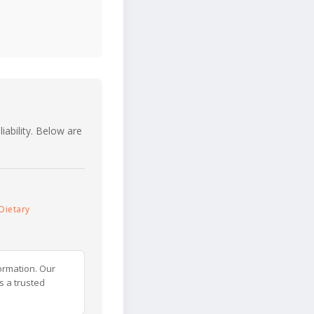
iability. Below are
Dietary
ormation. Our
s a trusted