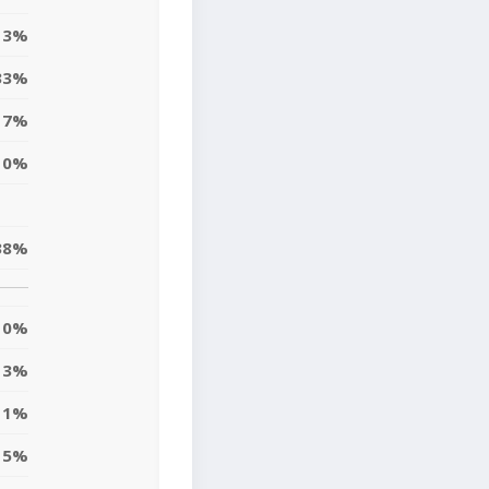
13%
33%
17%
10%
38%
0%
3%
11%
5%