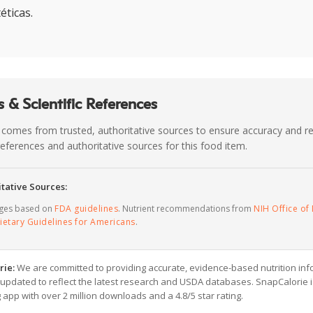
éticas.
 & Scientific References
 comes from trusted, authoritative sources to ensure accuracy and rel
c references and authoritative sources for this food item.
tative Sources:
ages based on
FDA guidelines
. Nutrient recommendations from
NIH Office of 
ietary Guidelines for Americans
.
rie:
We are committed to providing accurate, evidence-based nutrition inf
y updated to reflect the latest research and USDA databases. SnapCalorie i
g app with over 2 million downloads and a 4.8/5 star rating.