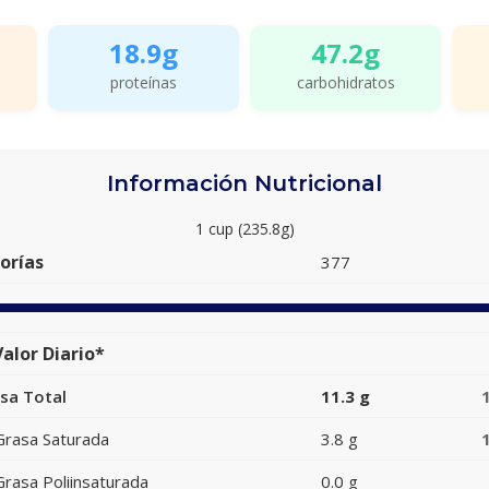
18.9g
47.2g
proteínas
carbohidratos
Información Nutricional
1 cup (235.8g)
orías
377
alor Diario*
sa Total
11.3 g
Grasa Saturada
3.8 g
Grasa Poliinsaturada
0.0 g