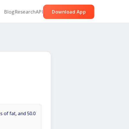
Blog
Research
API
Download App
 of fat, and 50.0