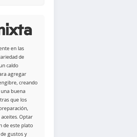
mixta
nte en las
variedad de
un caldo
para agregar
jengibre, creando
n una buena
tras que los
preparación,
 aceites. Optar
n de este plato
 de gustos y