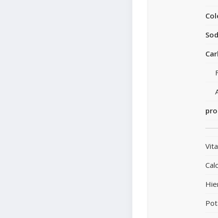
Col
Sod
Car
pro
Vit
Calc
Hie
Pot