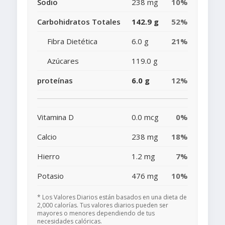
Sodio
238 mg
10%
Carbohidratos Totales
142.9 g
52%
Fibra Dietética
6.0 g
21%
Azúcares
119.0 g
proteínas
6.0 g
12%
Vitamina D
0.0 mcg
0%
Calcio
238 mg
18%
Hierro
1.2 mg
7%
Potasio
476 mg
10%
* Los Valores Diarios están basados en una dieta de
2,000 calorías. Tus valores diarios pueden ser
mayores o menores dependiendo de tus
necesidades calóricas.