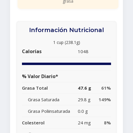
grasa
Información Nutricional
1 cup (238.1g)
Calorías
1048
% Valor Diario*
Grasa Total
47.6 g
61%
Grasa Saturada
29.8 g
149%
Grasa Poliinsaturada
0.0 g
Colesterol
24 mg
8%