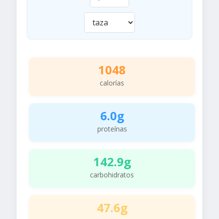
1048
calorías
6.0g
proteínas
142.9g
carbohidratos
47.6g