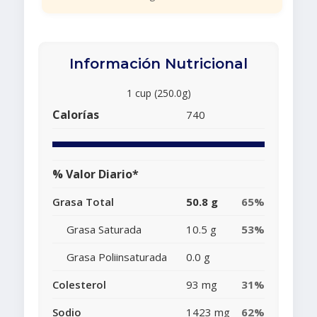
Información Nutricional
1 cup (250.0g)
Calorías
740
% Valor Diario*
Grasa Total
50.8 g
65%
Grasa Saturada
10.5 g
53%
Grasa Poliinsaturada
0.0 g
Colesterol
93 mg
31%
Sodio
1423 mg
62%