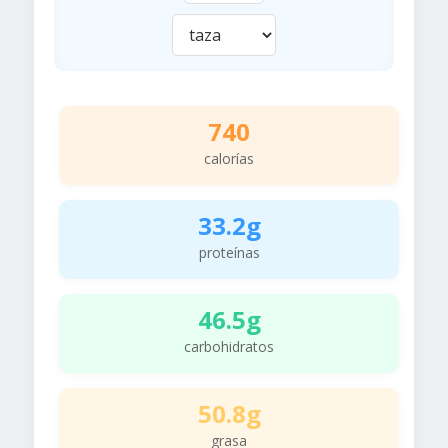
740
calorías
33.2g
proteínas
46.5g
carbohidratos
50.8g
grasa