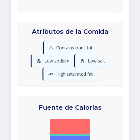
Atributos de la Comida
⚠️
Contains trans fat
🧂
🧂
Low sodium
Low salt
🧈
High saturated fat
Fuente de Calorías