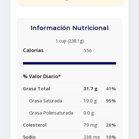
Información Nutricional
1 cup (238.1g)
Calorías
556
% Valor Diario*
Grasa Total
31.7 g
41%
Grasa Saturada
19.0 g
95%
Grasa Poliinsaturada
0.0 g
Colesterol
79 mg
26%
Sodio
238 mg
10%