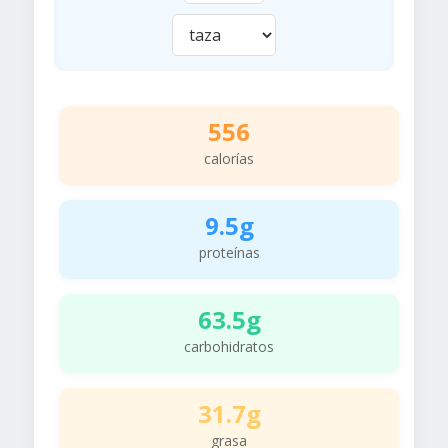
556
calorías
9.5g
proteínas
63.5g
carbohidratos
31.7g
grasa