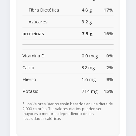
Fibra Dietética
4.8 g
17%
Azúcares
3.2 g
proteínas
7.9 g
16%
Vitamina D
0.0 mcg
0%
Calcio
32 mg
2%
Hierro
1.6 mg
9%
Potasio
714 mg
15%
* Los Valores Diarios están basados en una dieta de
2,000 calorías. Tus valores diarios pueden ser
mayores o menores dependiendo de tus
necesidades calóricas.