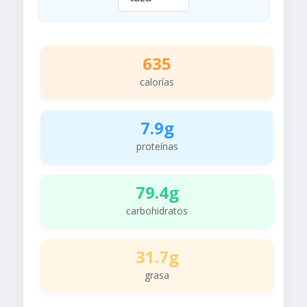
635
calorías
7.9g
proteínas
79.4g
carbohidratos
31.7g
grasa