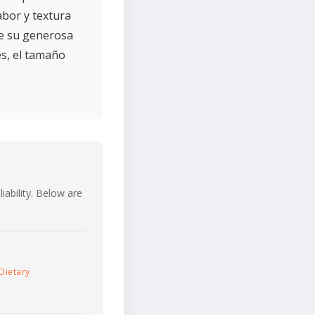
abor y textura
 de su generosa
s, el tamaño
iability. Below are
Dietary