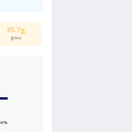
35.7g
grasa
46%