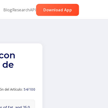
Blog
Research
API
Download App
 con
e de
ión del Artículo:
54/100
 of fat, and 25.0