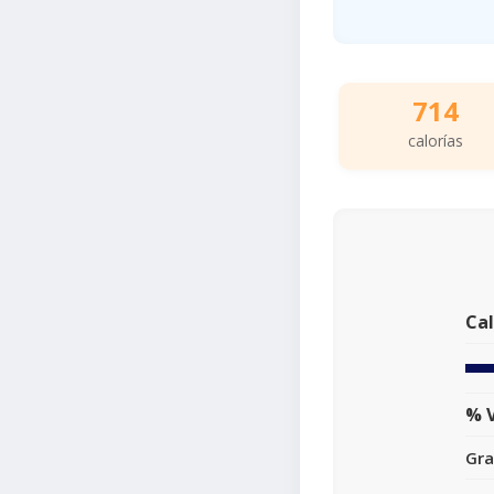
714
calorías
Cal
% V
Gra