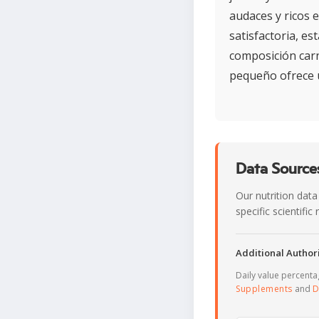
audaces y ricos 
satisfactoria, es
composición carn
pequeño ofrece u
Data Sources
Our nutrition data
specific scientifi
Additional Authori
Daily value percent
Supplements
and
D