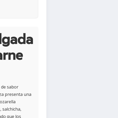
lgada
arne
a de sabor
izza presenta una
ozarella
 salchicha,
ndo que los