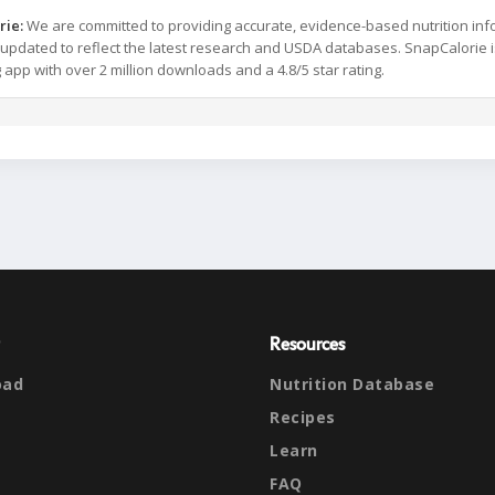
rie:
We are committed to providing accurate, evidence-based nutrition inf
y updated to reflect the latest research and USDA databases. SnapCalorie i
g app with over 2 million downloads and a 4.8/5 star rating.
Resources
oad
Nutrition Database
Recipes
Learn
FAQ