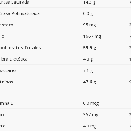
Grasa Saturada
14.3 g
Grasa Poliinsaturada
0.0 g
esterol
95 mg
io
1667 mg
bohidratos Totales
59.5 g
Fibra Dietética
4.8 g
Azúcares
7.1 g
teínas
47.6 g
amina D
0.0 mcg
io
357 mg
rro
4.8 mg