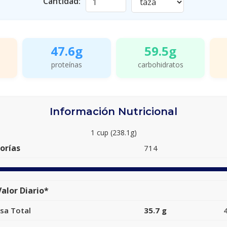
Cantidad:
47.6g
59.5g
proteínas
carbohidratos
Información Nutricional
1 cup (238.1g)
orías
714
alor Diario*
sa Total
35.7 g