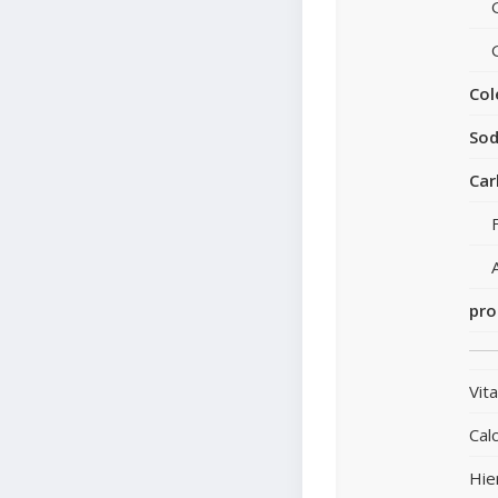
Col
Sod
Car
pro
Vit
Calc
Hie