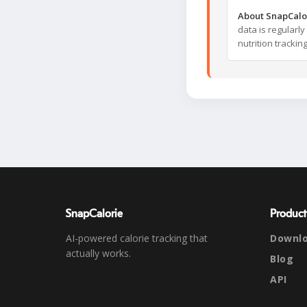
About SnapCalo
data is regularl
nutrition trackin
SnapCalorie
Product
AI-powered calorie tracking that
Downl
actually works.
Blog
API