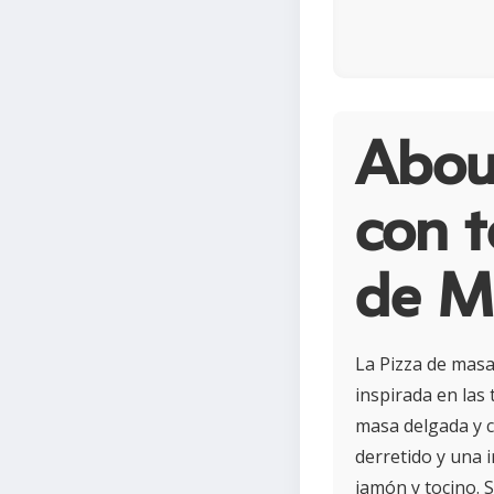
Abou
con t
de M
La Pizza de masa
inspirada en las 
masa delgada y c
derretido y una 
jamón y tocino. 