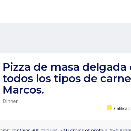
Pizza de masa delgada
todos los tipos de carn
Marcos.
Dinner
Calificac
ams) contains 300 calories, 20.0 grams of protein, 15.0 grams