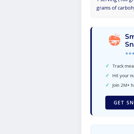
grams of carboh
Sm
Sn
★★
✓
Track meal
✓
Hit your nu
✓
Join 2M+ 
GET SN