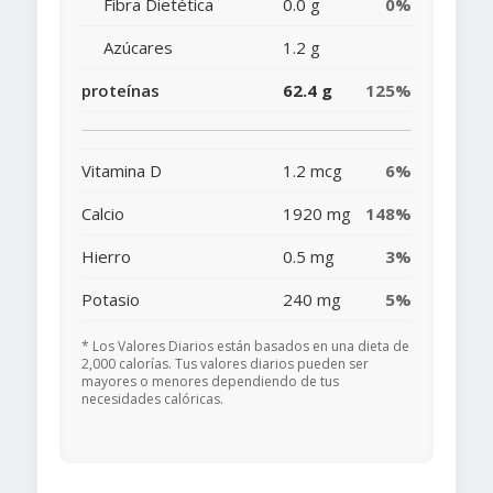
Fibra Dietética
0.0 g
0%
Azúcares
1.2 g
proteínas
62.4 g
125%
Vitamina D
1.2 mcg
6%
Calcio
1920 mg
148%
Hierro
0.5 mg
3%
Potasio
240 mg
5%
* Los Valores Diarios están basados en una dieta de
2,000 calorías. Tus valores diarios pueden ser
mayores o menores dependiendo de tus
necesidades calóricas.