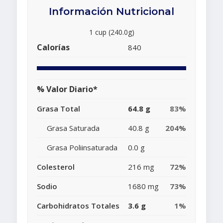
Información Nutricional
1 cup (240.0g)
Calorías
840
% Valor Diario*
Grasa Total
64.8 g
83%
Grasa Saturada
40.8 g
204%
Grasa Poliinsaturada
0.0 g
Colesterol
216 mg
72%
Sodio
1680 mg
73%
Carbohidratos Totales
3.6 g
1%