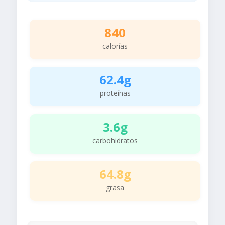
840
calorías
62.4g
proteínas
3.6g
carbohidratos
64.8g
grasa