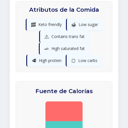
Atributos de la Comida
🥓
🍯
Keto friendly
Low sugar
⚠️
Contains trans fat
🧈
High saturated fat
🥩
🍞
High protein
Low carbs
Fuente de Calorías