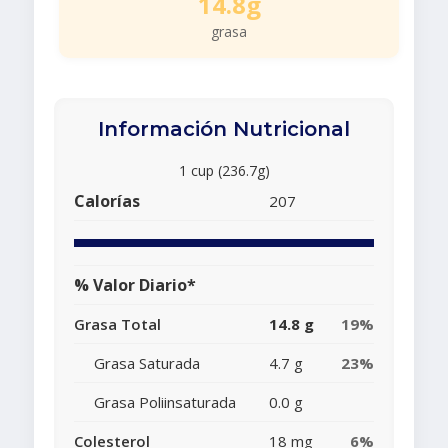
14.8g
grasa
Información Nutricional
1 cup (236.7g)
Calorías
207
% Valor Diario*
Grasa Total
14.8 g
19%
Grasa Saturada
4.7 g
23%
Grasa Poliinsaturada
0.0 g
Colesterol
18 mg
6%