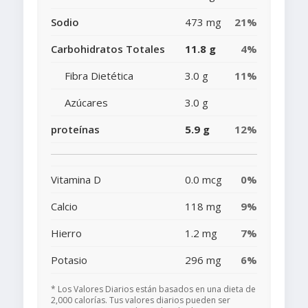
Sodio
473 mg
21%
Carbohidratos Totales
11.8 g
4%
Fibra Dietética
3.0 g
11%
Azúcares
3.0 g
proteínas
5.9 g
12%
Vitamina D
0.0 mcg
0%
Calcio
118 mg
9%
Hierro
1.2 mg
7%
Potasio
296 mg
6%
* Los Valores Diarios están basados en una dieta de
2,000 calorías. Tus valores diarios pueden ser