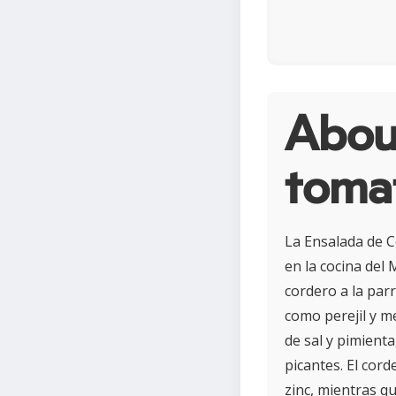
Abou
toma
La Ensalada de C
en la cocina del
cordero a la par
como perejil y m
de sal y pimient
picantes. El cord
zinc, mientras q