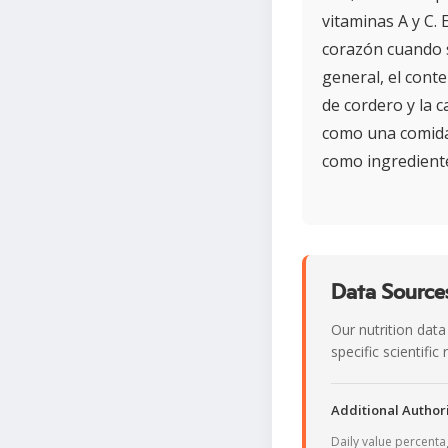
vitaminas A y C. 
corazón cuando 
general, el cont
de cordero y la c
como una comida
como ingrediente
Data Sources
Our nutrition data
specific scientifi
Additional Authori
Daily value percent