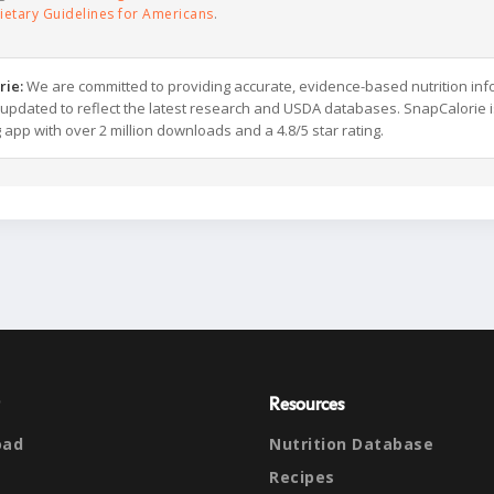
ietary Guidelines for Americans
.
rie:
We are committed to providing accurate, evidence-based nutrition inf
y updated to reflect the latest research and USDA databases. SnapCalorie i
g app with over 2 million downloads and a 4.8/5 star rating.
Resources
oad
Nutrition Database
Recipes