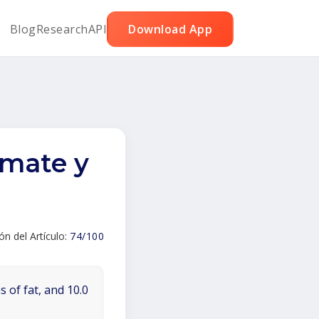
Blog
Research
API
Download App
omate y
ión del Artículo:
74/100
 of fat, and 10.0