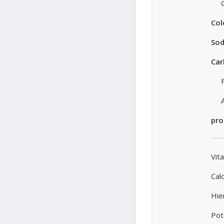
Col
Sod
Car
pro
Vit
Calc
Hie
Pot