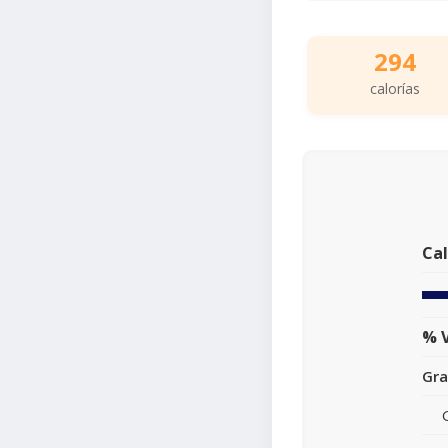
294
calorías
Cal
% V
Gra