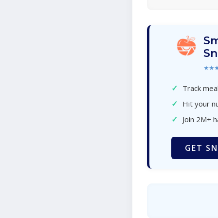
Sm
Sn
★★
✓
Track meal
✓
Hit your nu
✓
Join 2M+ 
GET SN