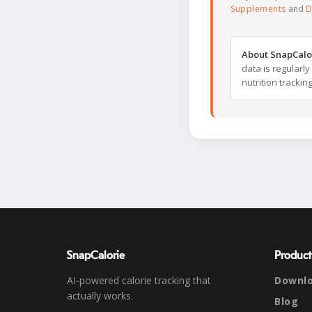
Supplements
and
D
About SnapCalo
data is regularl
nutrition trackin
SnapCalorie
Product
AI-powered calorie tracking that
Downl
actually works.
Blog