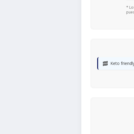
* Lo
pued
🥓
Keto friendl