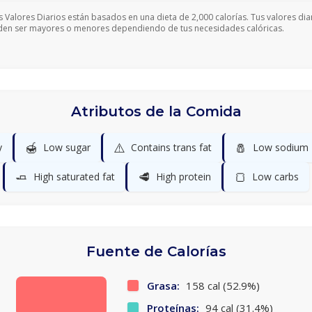
s Valores Diarios están basados en una dieta de 2,000 calorías. Tus valores dia
en ser mayores o menores dependiendo de tus necesidades calóricas.
Atributos de la Comida
🍯
⚠️
🧂
y
Low sugar
Contains trans fat
Low sodium
🧈
🥩
🍞
High saturated fat
High protein
Low carbs
Fuente de Calorías
Grasa:
158 cal (52.9%)
Proteínas:
94 cal (31.4%)