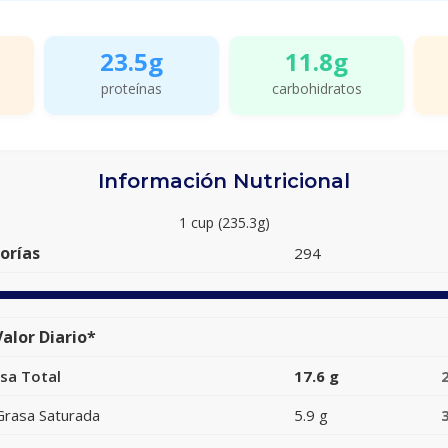
23.5g
11.8g
proteínas
carbohidratos
Información Nutricional
1 cup (235.3g)
orías
294
alor Diario*
sa Total
17.6 g
Grasa Saturada
5.9 g