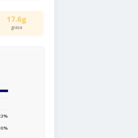
17.6g
grasa
23%
30%