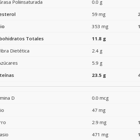
Grasa Poliinsaturada
0.0 g
esterol
59 mg
io
353 mg
bohidratos Totales
11.8 g
Fibra Dietética
2.4 g
Azúcares
5.9 g
teínas
23.5 g
amina D
0.0 mcg
io
47 mg
rro
2.9 mg
asio
471 mg