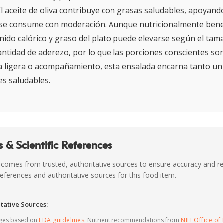
El aceite de oliva contribuye con grasas saludables, apoyando
se consume con moderación. Aunque nutricionalmente bene
enido calórico y graso del plato puede elevarse según el tam
antidad de aderezo, por lo que las porciones conscientes son
 ligera o acompañamiento, esta ensalada encarna tanto un
s saludables.
 & Scientific References
 comes from trusted, authoritative sources to ensure accuracy and rel
c references and authoritative sources for this food item.
tative Sources:
ages based on
FDA guidelines
. Nutrient recommendations from
NIH Office of 