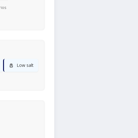
rios
🧂
Low salt