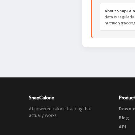
About SnapCalo
data is regularl
nutrition trackin
SnapCalorie
Product
AI-powered calorie tracking that
Downl
actually works.
Blog
API