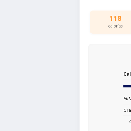
118
calorías
Cal
% V
Gra