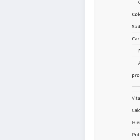
Col
Sod
Car
pro
Vit
Calc
Hie
Pot