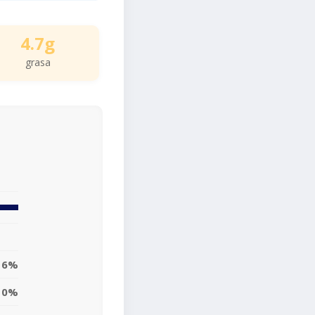
4.7g
grasa
6%
0%