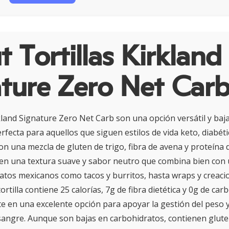
 Tortillas Kirkland
ture Zero Net Car
rkland Signature Zero Net Carb son una opción versátil y baj
rfecta para aquellos que siguen estilos de vida keto, diabét
on una mezcla de gluten de trigo, fibra de avena y proteína d
nen una textura suave y sabor neutro que combina bien con 
latos mexicanos como tacos y burritos, hasta wraps y creaci
rtilla contiene 25 calorías, 7g de fibra dietética y 0g de car
te en una excelente opción para apoyar la gestión del peso y
 sangre. Aunque son bajas en carbohidratos, contienen gluten