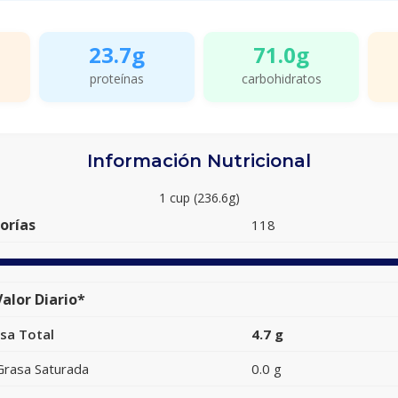
23.7g
71.0g
proteínas
carbohidratos
Información Nutricional
1 cup (236.6g)
orías
118
alor Diario*
sa Total
4.7 g
Grasa Saturada
0.0 g