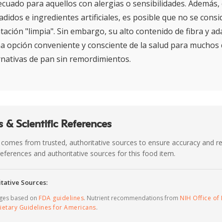
cuado para aquellos con alergias o sensibilidades. Además, 
didos e ingredientes artificiales, es posible que no se cons
ación "limpia". Sin embargo, su alto contenido de fibra y ad
a opción conveniente y consciente de la salud para muchos
ernativas de pan sin remordimientos.
 & Scientific References
 comes from trusted, authoritative sources to ensure accuracy and rel
c references and authoritative sources for this food item.
tative Sources:
ages based on
FDA guidelines
. Nutrient recommendations from
NIH Office of 
ietary Guidelines for Americans
.