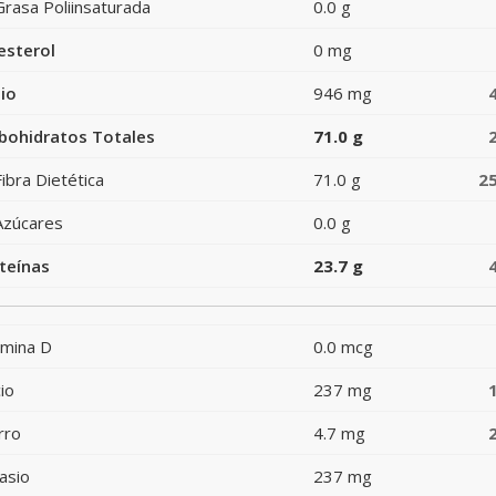
Grasa Poliinsaturada
0.0 g
esterol
0 mg
io
946 mg
bohidratos Totales
71.0 g
Fibra Dietética
71.0 g
2
Azúcares
0.0 g
teínas
23.7 g
amina D
0.0 mcg
io
237 mg
rro
4.7 mg
asio
237 mg