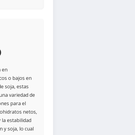
b
a en
icos o bajos en
e soja, estas
una variedad de
ones para el
bohidratos netos,
 la estabilidad
 y soja, lo cual