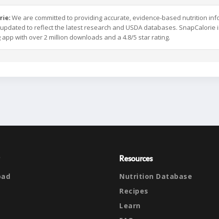
rie:
We are committed to providing accurate, evidence-based nutrition inf
y updated to reflect the latest research and USDA databases. SnapCalorie i
g app with over 2 million downloads and a 4.8/5 star rating.
Resources
oad
Nutrition Database
Recipes
Learn