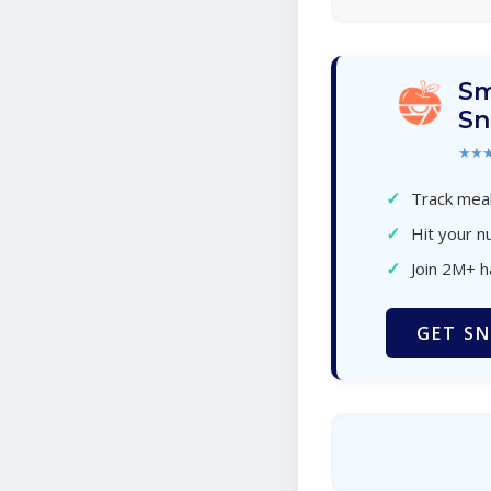
Sm
Sn
★★
✓
Track meal
✓
Hit your nu
✓
Join 2M+ 
GET SN