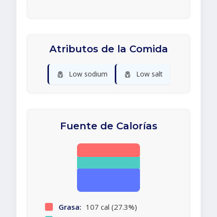
Atributos de la Comida
🧂
🧂
Low sodium
Low salt
Fuente de Calorías
Grasa:
107 cal (27.3%)