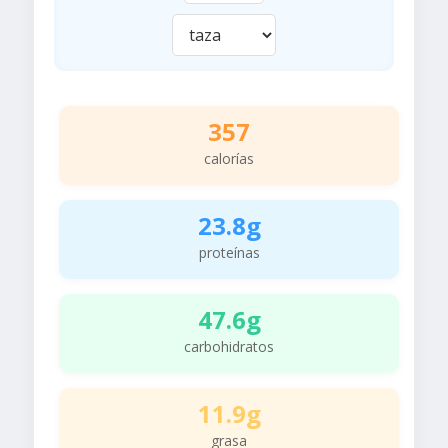
357
calorías
23.8g
proteínas
47.6g
carbohidratos
11.9g
grasa