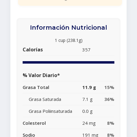
Información Nutricional
1 cup (238.1g)
Calorías
357
% Valor Diario*
Grasa Total
11.9 g
15%
Grasa Saturada
7.1 g
36%
Grasa Poliinsaturada
0.0 g
Colesterol
24 mg
8%
Sodio
191 mg
8%