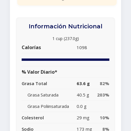
Información Nutricional
1 cup (237.0g)
Calorías
1098
% Valor Diario*
Grasa Total
63.6 g
82%
Grasa Saturada
40.5 g
203%
Grasa Poliinsaturada
0.0 g
Colesterol
29 mg
10%
Sodio
173 mg
8%