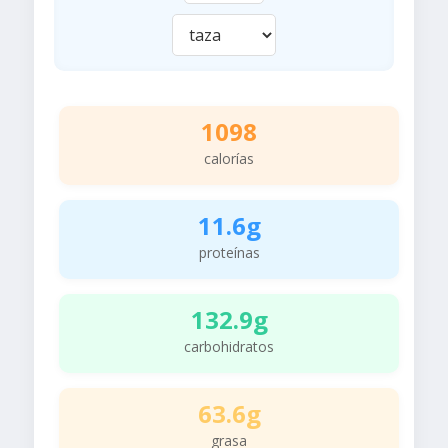
1098
calorías
11.6g
proteínas
132.9g
carbohidratos
63.6g
grasa