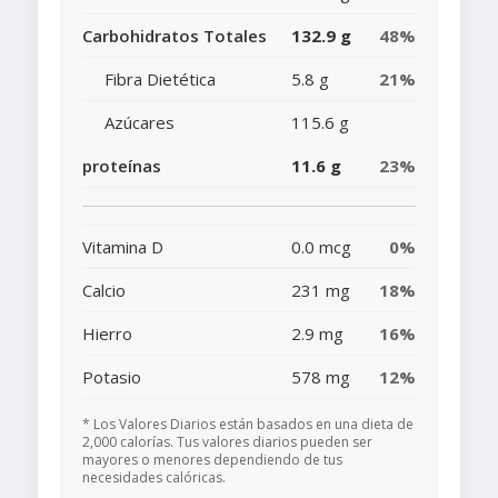
Carbohidratos Totales
132.9 g
48%
Fibra Dietética
5.8 g
21%
Azúcares
115.6 g
proteínas
11.6 g
23%
Vitamina D
0.0 mcg
0%
Calcio
231 mg
18%
Hierro
2.9 mg
16%
Potasio
578 mg
12%
* Los Valores Diarios están basados en una dieta de
2,000 calorías. Tus valores diarios pueden ser
mayores o menores dependiendo de tus
necesidades calóricas.