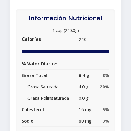
Información Nutricional
1 cup (240.0g)
Calorías
240
% Valor Diario*
Grasa Total
6.4 g
8%
Grasa Saturada
4.0 g
20%
Grasa Poliinsaturada
0.0 g
Colesterol
16 mg
5%
Sodio
80 mg
3%