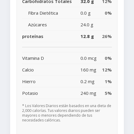
Carbohidratos Totales
32.0 g
12%
Fibra Dietética
0.0 g
0%
Azúcares
24.0 g
proteínas
12.8 g
26%
Vitamina D
0.0 mcg
0%
Calcio
160 mg
12%
Hierro
0.2 mg
1%
Potasio
240 mg
5%
* Los Valores Diarios están basados en una dieta de
2,000 calorías. Tus valores diarios pueden ser
mayores o menores dependiendo de tus
necesidades calóricas.