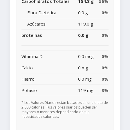
Carbohidratos Totales
154.8 g
56%
Fibra Dietética
0.0 g
0%
Azúcares
119.0 g
proteínas
0.0 g
0%
Vitamina D
0.0 mcg
0%
Calcio
0 mg
0%
Hierro
0.0 mg
0%
Potasio
119 mg
3%
* Los Valores Diarios están basados en una dieta de
2,000 calorías. Tus valores diarios pueden ser
mayores o menores dependiendo de tus
necesidades calóricas.