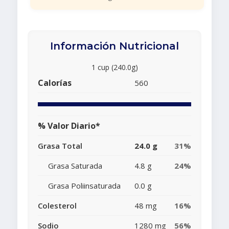
Información Nutricional
1 cup (240.0g)
Calorías
560
% Valor Diario*
Grasa Total
24.0 g
31%
Grasa Saturada
4.8 g
24%
Grasa Poliinsaturada
0.0 g
Colesterol
48 mg
16%
Sodio
1280 mg
56%