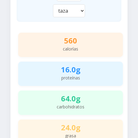
560
calorías
16.0g
proteínas
64.0g
carbohidratos
24.0g
grasa