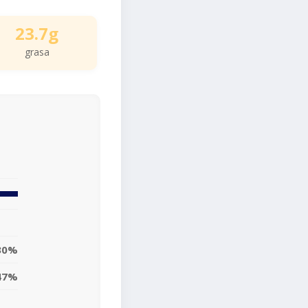
23.7g
grasa
30%
47%