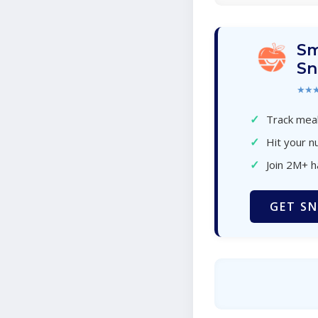
Sm
Sn
★★
✓
Track meal
✓
Hit your nu
✓
Join 2M+ 
GET SN