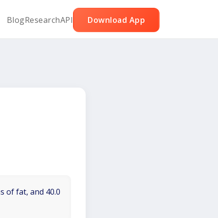
Blog
Research
API
Download App
 of fat, and 40.0