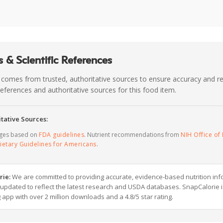
 & Scientific References
 comes from trusted, authoritative sources to ensure accuracy and rel
c references and authoritative sources for this food item.
tative Sources:
ages based on
FDA guidelines
. Nutrient recommendations from
NIH Office of 
ietary Guidelines for Americans
.
rie:
We are committed to providing accurate, evidence-based nutrition inf
y updated to reflect the latest research and USDA databases. SnapCalorie i
g app with over 2 million downloads and a 4.8/5 star rating.