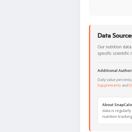
Data Sources
Our nutrition data
specific scientifi
Additional Authori
Daily value percent
Supplements
and
D
About SnapCalo
data is regularl
nutrition trackin