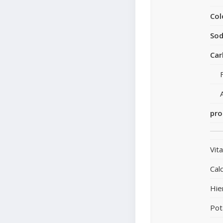
Col
Sod
Car
pro
Vit
Calc
Hie
Pot