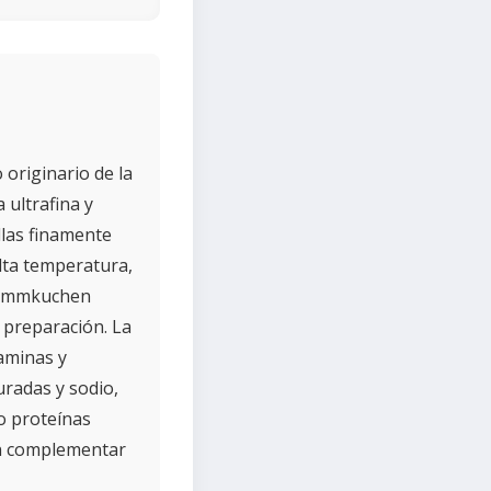
originario de la
 ultrafina y
llas finamente
lta temperatura,
Flammkuchen
a preparación. La
aminas y
uradas y sodio,
 o proteínas
en complementar