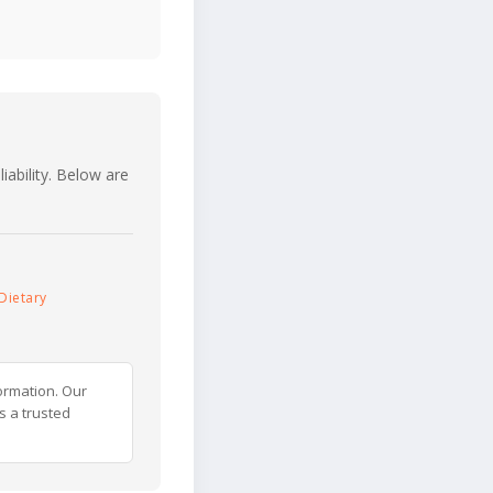
iability. Below are
Dietary
ormation. Our
s a trusted