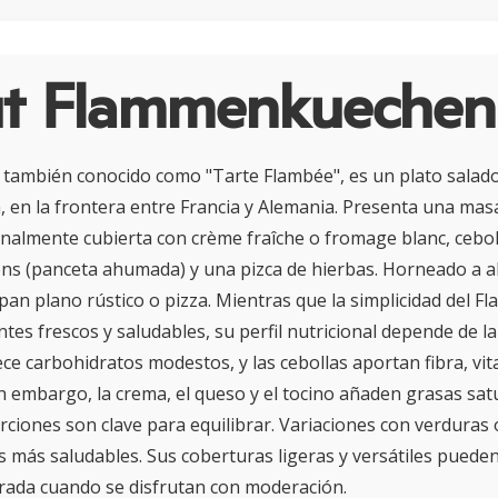
t Flammenkuechen
también conocido como "Tarte Flambée", es un plato salado 
, en la frontera entre Francia y Alemania. Presenta una masa
ionalmente cubierta con crème fraîche o fromage blanc, cebo
ns (panceta ahumada) y una pizca de hierbas. Horneado a a
pan plano rústico o pizza. Mientras que la simplicidad del 
tes frescos y saludables, su perfil nutricional depende de l
e carbohidratos modestos, y las cebollas aportan fibra, vit
in embargo, la crema, el queso y el tocino añaden grasas sat
orciones son clave para equilibrar. Variaciones con verduras
 más saludables. Sus coberturas ligeras y versátiles pued
brada cuando se disfrutan con moderación.