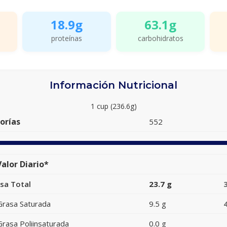
18.9g
63.1g
proteínas
carbohidratos
Información Nutricional
1 cup (236.6g)
orías
552
alor Diario*
sa Total
23.7 g
Grasa Saturada
9.5 g
Grasa Poliinsaturada
0.0 g