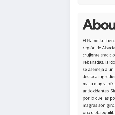
Abou
El Flammkuchen, 
región de Alsacia
crujiente tradic
rebanadas, lardo
se asemeja a un 
destaca ingredien
masa magra ofrec
antioxidantes. S
por lo que las p
magras son giros
una dieta equili