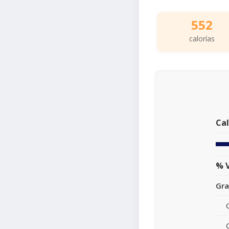
552
calorías
Cal
% V
Gra