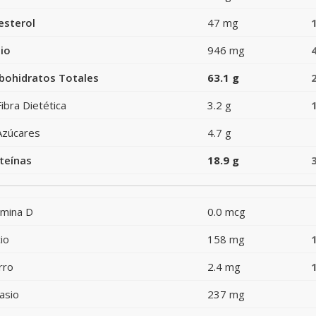
esterol
47 mg
io
946 mg
bohidratos Totales
63.1 g
Fibra Dietética
3.2 g
Azúcares
4.7 g
teínas
18.9 g
amina D
0.0 mcg
io
158 mg
rro
2.4 mg
asio
237 mg