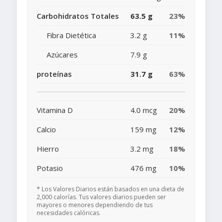
Carbohidratos Totales
63.5 g
23%
Fibra Dietética
3.2 g
11%
Azúcares
7.9 g
proteínas
31.7 g
63%
Vitamina D
4.0 mcg
20%
Calcio
159 mg
12%
Hierro
3.2 mg
18%
Potasio
476 mg
10%
* Los Valores Diarios están basados en una dieta de
2,000 calorías. Tus valores diarios pueden ser
mayores o menores dependiendo de tus
necesidades calóricas.