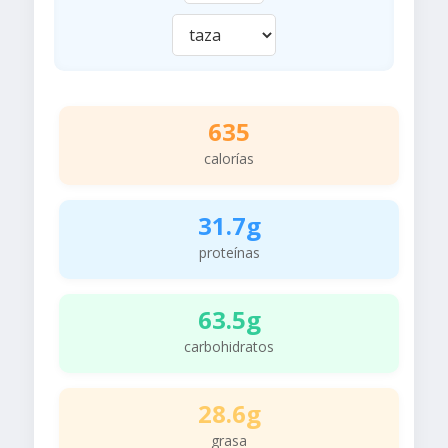
635
calorías
31.7g
proteínas
63.5g
carbohidratos
28.6g
grasa