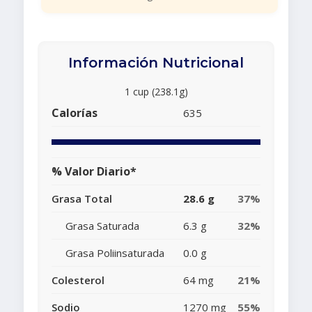
Información Nutricional
1 cup (238.1g)
Calorías
635
% Valor Diario*
Grasa Total
28.6 g
37%
Grasa Saturada
6.3 g
32%
Grasa Poliinsaturada
0.0 g
Colesterol
64 mg
21%
Sodio
1270 mg
55%