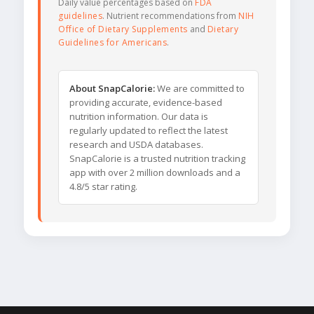
Daily value percentages based on
FDA
guidelines
. Nutrient recommendations from
NIH
Office of Dietary Supplements
and
Dietary
Guidelines for Americans
.
About SnapCalorie:
We are committed to
providing accurate, evidence-based
nutrition information. Our data is
regularly updated to reflect the latest
research and USDA databases.
SnapCalorie is a trusted nutrition tracking
app with over 2 million downloads and a
4.8/5 star rating.