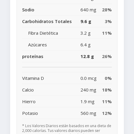
Sodio
640 mg
28%
Carbohidratos Totales
9.6 g
3%
Fibra Dietética
3.2 g
11%
Azúcares
6.4 g
proteínas
12.8 g
26%
Vitamina D
0.0 mcg
0%
Calcio
240 mg
18%
Hierro
1.9 mg
11%
Potasio
560 mg
12%
* Los Valores Diarios están basados en una dieta de
2,000 calorías. Tus valores diarios pueden ser