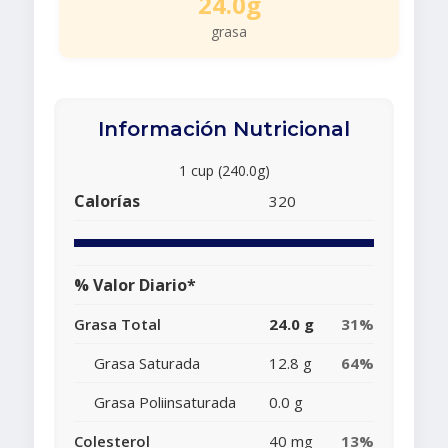
24.0g
grasa
Información Nutricional
1 cup (240.0g)
Calorías
320
% Valor Diario*
Grasa Total
24.0 g
31%
Grasa Saturada
12.8 g
64%
Grasa Poliinsaturada
0.0 g
Colesterol
40 mg
13%