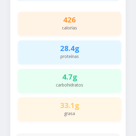
426
calorías
28.4g
proteínas
4.7g
carbohidratos
33.1g
grasa