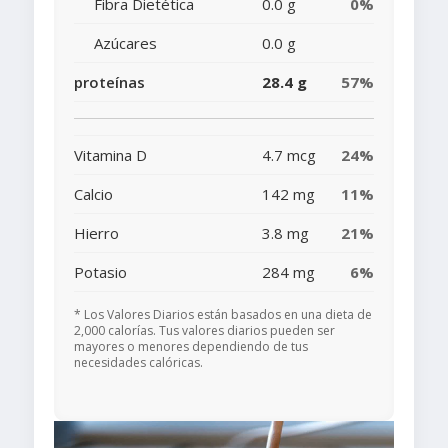
Fibra Dietética
0.0 g
0%
Azúcares
0.0 g
proteínas
28.4 g
57%
Vitamina D
4.7 mcg
24%
Calcio
142 mg
11%
Hierro
3.8 mg
21%
Potasio
284 mg
6%
* Los Valores Diarios están basados en una dieta de
2,000 calorías. Tus valores diarios pueden ser
mayores o menores dependiendo de tus
necesidades calóricas.