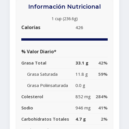
Información Nutricional
1 cup (236.6g)
Calorías
426
% Valor Diario*
Grasa Total
33.1 g
42%
Grasa Saturada
11.8 g
59%
Grasa Poliinsaturada
0.0 g
Colesterol
852 mg
284%
Sodio
946 mg
41%
Carbohidratos Totales
4.7 g
2%