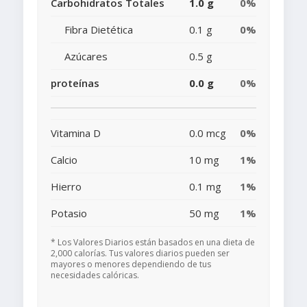
Carbohidratos Totales
1.0 g
0%
Fibra Dietética
0.1 g
0%
Azúcares
0.5 g
proteínas
0.0 g
0%
Vitamina D
0.0 mcg
0%
Calcio
10 mg
1%
Hierro
0.1 mg
1%
Potasio
50 mg
1%
* Los Valores Diarios están basados en una dieta de
2,000 calorías. Tus valores diarios pueden ser
mayores o menores dependiendo de tus
necesidades calóricas.