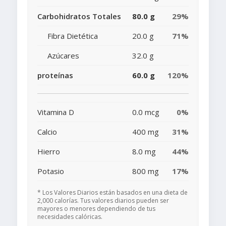
Carbohidratos Totales
80.0 g
29%
Fibra Dietética
20.0 g
71%
Azúcares
32.0 g
proteínas
60.0 g
120%
Vitamina D
0.0 mcg
0%
Calcio
400 mg
31%
Hierro
8.0 mg
44%
Potasio
800 mg
17%
* Los Valores Diarios están basados en una dieta de
2,000 calorías. Tus valores diarios pueden ser
mayores o menores dependiendo de tus
necesidades calóricas.