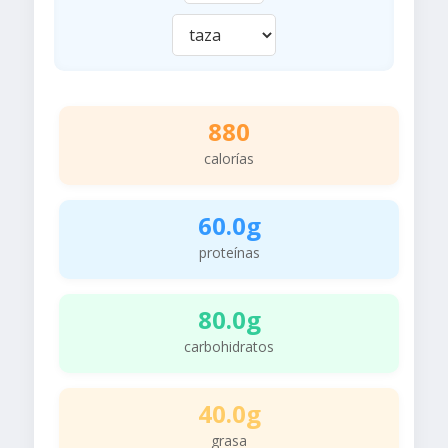
880
calorías
60.0g
proteínas
80.0g
carbohidratos
40.0g
grasa