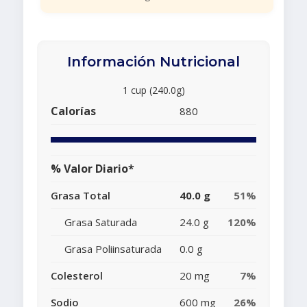
Información Nutricional
1 cup (240.0g)
Calorías
880
% Valor Diario*
Grasa Total
40.0 g
51%
Grasa Saturada
24.0 g
120%
Grasa Poliinsaturada
0.0 g
Colesterol
20 mg
7%
Sodio
600 mg
26%