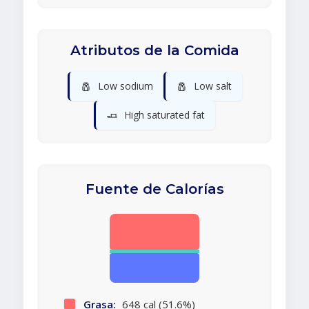
Atributos de la Comida
🧂
🧂
Low sodium
Low salt
🧈
High saturated fat
Fuente de Calorías
Grasa:
648 cal (51.6%)