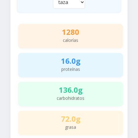
1280
calorías
16.0g
proteínas
136.0g
carbohidratos
72.0g
grasa