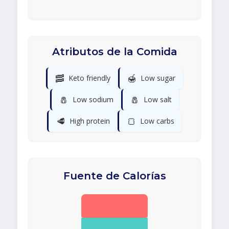
Atributos de la Comida
🥓
🍯
Keto friendly
Low sugar
🧂
🧂
Low sodium
Low salt
🥩
🍞
High protein
Low carbs
Fuente de Calorías