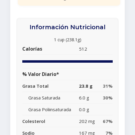
Información Nutricional
1 cup (238.1g)
Calorías
512
% Valor Diario*
Grasa Total
23.8 g
31%
Grasa Saturada
6.0 g
30%
Grasa Poliinsaturada
0.0 g
Colesterol
202 mg
67%
Sodio
167 mg
7%