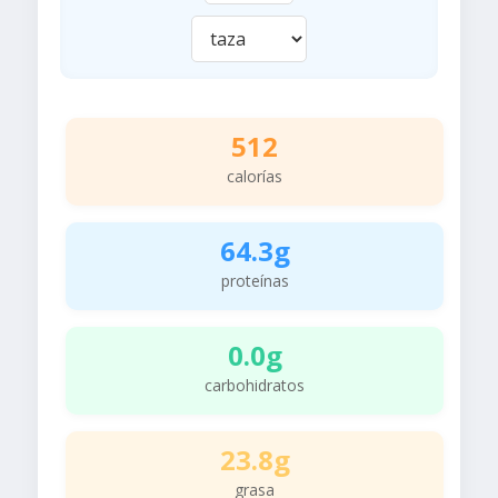
512
calorías
64.3g
proteínas
0.0g
carbohidratos
23.8g
grasa