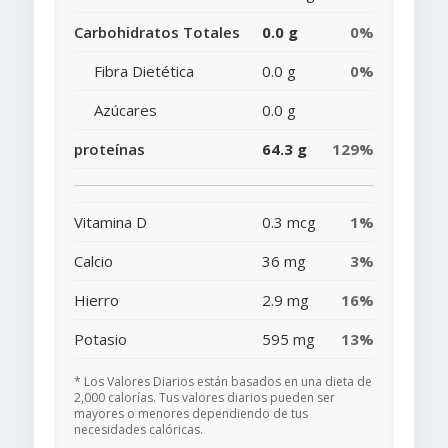
Carbohidratos Totales
0.0 g
0%
Fibra Dietética
0.0 g
0%
Azúcares
0.0 g
proteínas
64.3 g
129%
Vitamina D
0.3 mcg
1%
Calcio
36 mg
3%
Hierro
2.9 mg
16%
Potasio
595 mg
13%
* Los Valores Diarios están basados en una dieta de
2,000 calorías. Tus valores diarios pueden ser
mayores o menores dependiendo de tus
necesidades calóricas.