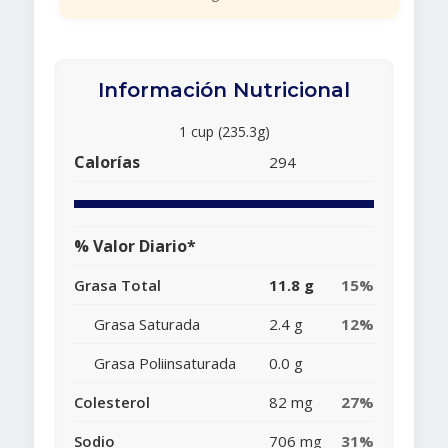
Información Nutricional
1 cup (235.3g)
Calorías
294
% Valor Diario*
Grasa Total
11.8 g
15%
Grasa Saturada
2.4 g
12%
Grasa Poliinsaturada
0.0 g
Colesterol
82 mg
27%
Sodio
706 mg
31%