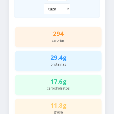
294
calorías
29.4g
proteínas
17.6g
carbohidratos
11.8g
grasa