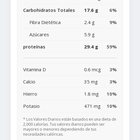
Carbohidratos Totales
17.6 g
6%
Fibra Dietética
2.4 g
9%
Azúcares
5.9 g
proteínas
29.4 g
59%
Vitamina D
0.6 mcg
3%
Calcio
35 mg
3%
Hierro
1.8 mg
10%
Potasio
471 mg
10%
* Los Valores Diarios están basados en una dieta de
2,000 calorías. Tus valores diarios pueden ser
mayores o menores dependiendo de tus
necesidades calóricas.