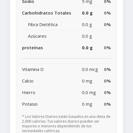
Sodio
5 mg
0%
Carbohidratos Totales
0.0 g
0%
Fibra Dietética
0.0 g
0%
Azúcares
0.0 g
proteínas
0.0 g
0%
Vitamina D
0.0 mcg
0%
Calcio
0 mg
0%
Hierro
0.0 mg
0%
Potasio
0 mg
0%
* Los Valores Diarios están basados en una dieta de
2,000 calorías. Tus valores diarios pueden ser
mayores o menores dependiendo de tus
necesidades calóricas.