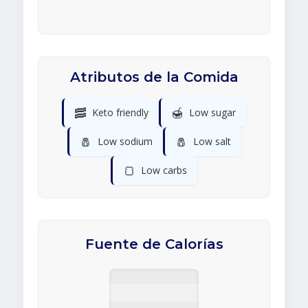
Atributos de la Comida
🥓
🍯
Keto friendly
Low sugar
🧂
🧂
Low sodium
Low salt
🍞
Low carbs
Fuente de Calorías