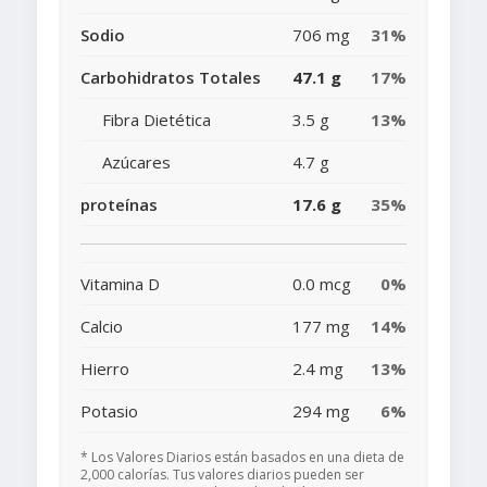
Sodio
706 mg
31%
Carbohidratos Totales
47.1 g
17%
Fibra Dietética
3.5 g
13%
Azúcares
4.7 g
proteínas
17.6 g
35%
Vitamina D
0.0 mcg
0%
Calcio
177 mg
14%
Hierro
2.4 mg
13%
Potasio
294 mg
6%
* Los Valores Diarios están basados en una dieta de
2,000 calorías. Tus valores diarios pueden ser