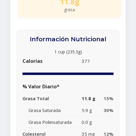
11.8g
grasa
Información Nutricional
1 cup (235.3g)
Calorías
377
% Valor Diario*
Grasa Total
11.8 g
15%
Grasa Saturada
5.9 g
30%
Grasa Poliinsaturada
0.0 g
Colesterol
35 mg
12%