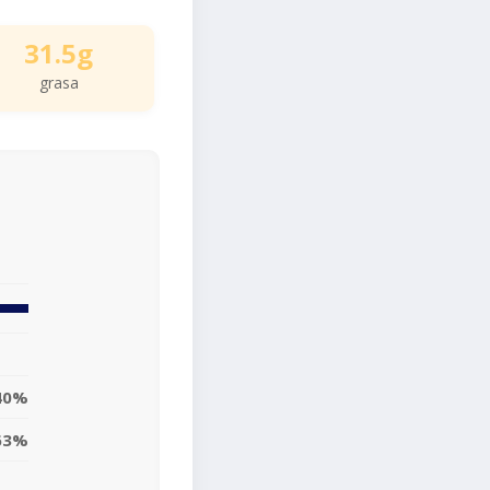
31.5g
grasa
40%
63%