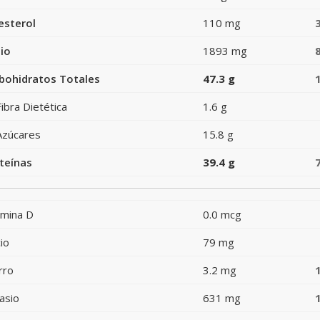
esterol
110 mg
io
1893 mg
bohidratos Totales
47.3 g
Fibra Dietética
1.6 g
Azúcares
15.8 g
teínas
39.4 g
amina D
0.0 mcg
io
79 mg
rro
3.2 mg
asio
631 mg