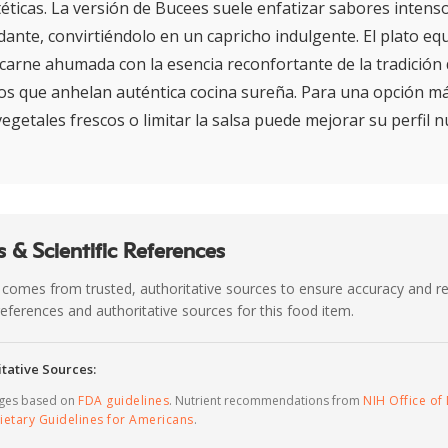
téticas. La versión de Bucees suele enfatizar sabores inten
ante, convirtiéndolo en un capricho indulgente. El plato equi
 carne ahumada con la esencia reconfortante de la tradición 
los que anhelan auténtica cocina sureña. Para una opción má
getales frescos o limitar la salsa puede mejorar su perfil nu
 & Scientific References
 comes from trusted, authoritative sources to ensure accuracy and rel
c references and authoritative sources for this food item.
tative Sources:
ages based on
FDA guidelines
. Nutrient recommendations from
NIH Office of 
ietary Guidelines for Americans
.