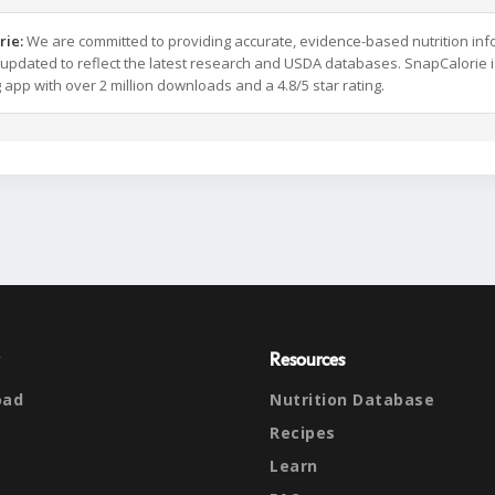
rie:
We are committed to providing accurate, evidence-based nutrition inf
y updated to reflect the latest research and USDA databases. SnapCalorie i
g app with over 2 million downloads and a 4.8/5 star rating.
Resources
oad
Nutrition Database
Recipes
Learn