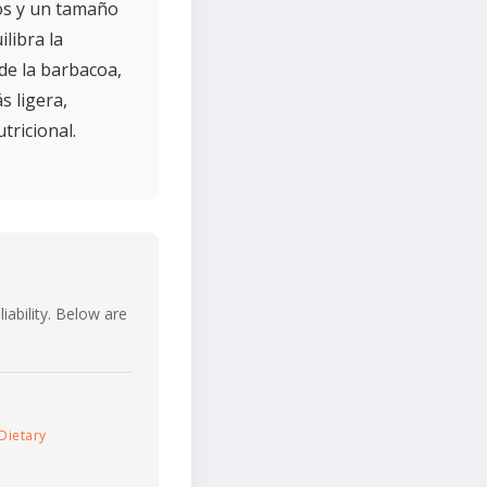
sos y un tamaño
libra la
de la barbacoa,
s ligera,
tricional.
iability. Below are
Dietary