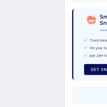
Sm
Sn
★★
✓
Track meal
✓
Hit your nu
✓
Join 2M+ 
GET SN