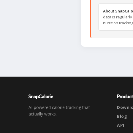
About SnapCalo
data is regularl
nutrition trackin
SnapCalorie
Product
AI-powered calorie tracking that
Downl
actually works.
Blog
API