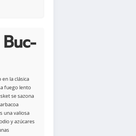
 Buc-
en la clásica
 a fuego lento
isket se sazona
barbacoa
es una valiosa
odio y azúcares
unas