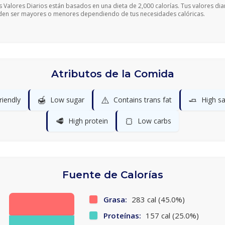
s Valores Diarios están basados en una dieta de 2,000 calorías. Tus valores dia
en ser mayores o menores dependiendo de tus necesidades calóricas.
Atributos de la Comida
🍯
⚠️
🧈
riendly
Low sugar
Contains trans fat
High sa
🥩
🍞
High protein
Low carbs
Fuente de Calorías
Grasa:
283 cal (45.0%)
Proteínas:
157 cal (25.0%)