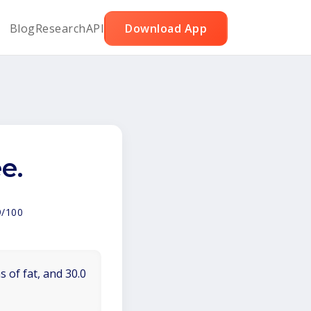
Blog
Research
API
Download App
e.
9/100
 of fat, and 30.0