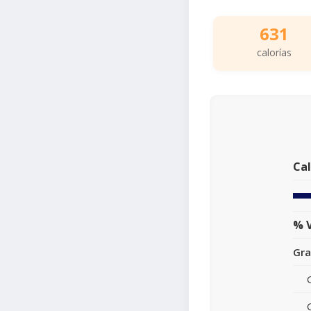
631
calorías
Cal
% V
Gra