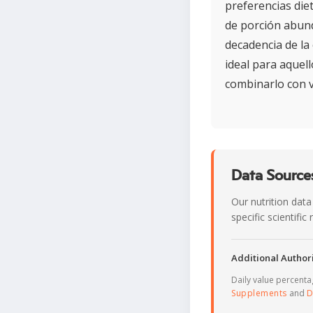
preferencias die
de porción abund
decadencia de la
ideal para aquel
combinarlo con ve
Data Sources
Our nutrition data
specific scientifi
Additional Authori
Daily value percent
Supplements
and
D