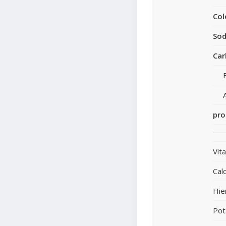
Col
Sod
Car
pro
Vit
Calc
Hie
Pot