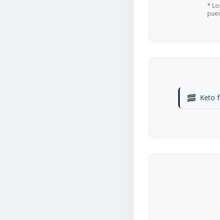
* Lo
pued
🥓
Keto f