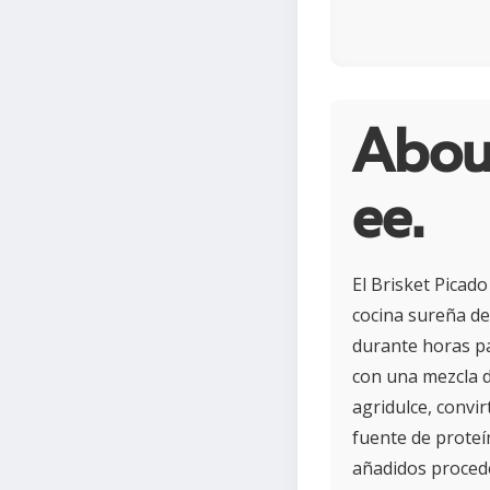
About
ee.
El Brisket Picad
cocina sureña de
durante horas pa
con una mezcla d
agridulce, convir
fuente de proteí
añadidos procede