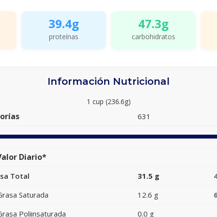
39.4g
47.3g
proteínas
carbohidratos
Información Nutricional
1 cup (236.6g)
orías
631
alor Diario*
sa Total
31.5 g
Grasa Saturada
12.6 g
Grasa Poliinsaturada
0.0 g