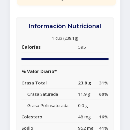
Información Nutricional
1 cup (238.1g)
Calorías
595
% Valor Diario*
Grasa Total
23.8 g
31%
Grasa Saturada
11.9 g
60%
Grasa Poliinsaturada
0.0 g
Colesterol
48 mg
16%
Sodio
952 mg
41%