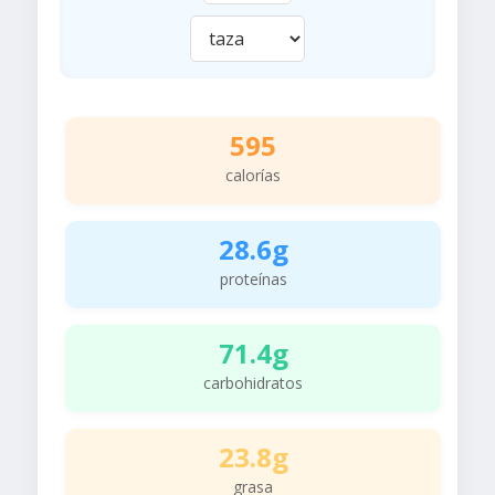
595
calorías
28.6g
proteínas
71.4g
carbohidratos
23.8g
grasa