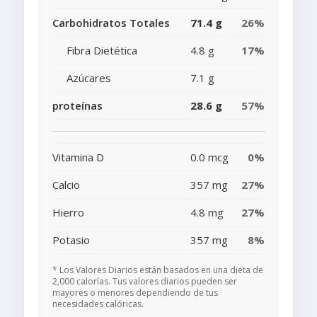
Carbohidratos Totales
71.4 g
26%
Fibra Dietética
4.8 g
17%
Azúcares
7.1 g
proteínas
28.6 g
57%
Vitamina D
0.0 mcg
0%
Calcio
357 mg
27%
Hierro
4.8 mg
27%
Potasio
357 mg
8%
* Los Valores Diarios están basados en una dieta de
2,000 calorías. Tus valores diarios pueden ser
mayores o menores dependiendo de tus
necesidades calóricas.