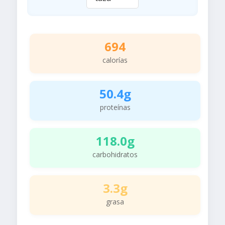
694
calorías
50.4g
proteínas
118.0g
carbohidratos
3.3g
grasa