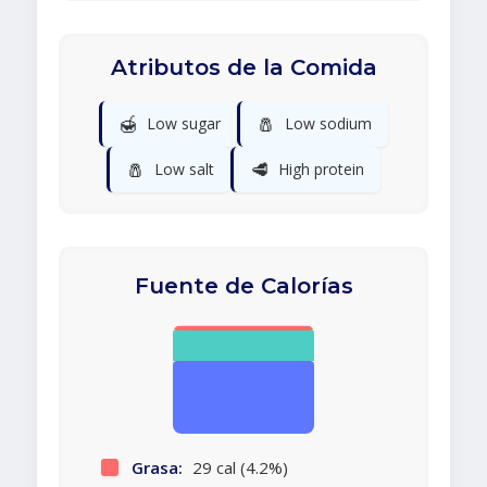
Atributos de la Comida
🍯
🧂
Low sugar
Low sodium
🧂
🥩
Low salt
High protein
Fuente de Calorías
Grasa:
29 cal (4.2%)