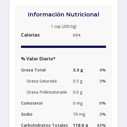
Información Nutricional
1 cup (200.0g)
Calorías
694
% Valor Diario*
Grasa Total
3.3 g
4%
Grasa Saturada
0.5 g
3%
Grasa Poliinsaturada
0.0 g
Colesterol
0 mg
0%
Sodio
76 mg
3%
Carbohidratos Totales
118.0 g
43%