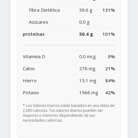
Fibra Dietética
36.6 g
131%
Azúcares
0.0 g
proteínas
50.4 g
101%
Vitamina D
0.0 mcg
0%
Calcio
276 mg
21%
Hierro
15.1 mg
84%
Potasio
1966 mg
42%
* Los Valores Diarios están basados en una dieta de
2,000 calorías. Tus valores diarios pueden ser
mayores o menores dependiendo de tus
necesidades calóricas.