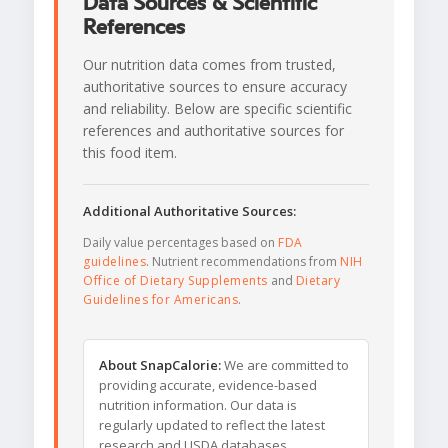
Data Sources & Scientific
References
Our nutrition data comes from trusted,
authoritative sources to ensure accuracy
and reliability. Below are specific scientific
references and authoritative sources for
this food item.
Additional Authoritative Sources:
Daily value percentages based on
FDA
guidelines
. Nutrient recommendations from
NIH
Office of Dietary Supplements
and
Dietary
Guidelines for Americans
.
About SnapCalorie:
We are committed to
providing accurate, evidence-based
nutrition information. Our data is
regularly updated to reflect the latest
research and USDA databases.