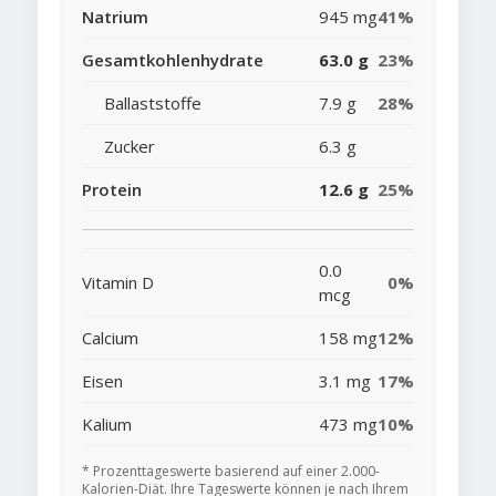
Natrium
945 mg
41%
Gesamtkohlenhydrate
63.0 g
23%
Ballaststoffe
7.9 g
28%
Zucker
6.3 g
Protein
12.6 g
25%
0.0
Vitamin D
0%
mcg
Calcium
158 mg
12%
Eisen
3.1 mg
17%
Kalium
473 mg
10%
* Prozenttageswerte basierend auf einer 2.000-
Kalorien-Diät. Ihre Tageswerte können je nach Ihrem