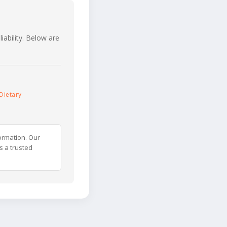
iability. Below are
Dietary
ormation. Our
s a trusted