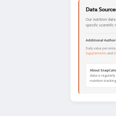
Data Sources
Our nutrition data
specific scientifi
Additional Authori
Daily value percent
Supplements
and
D
About SnapCalo
data is regularl
nutrition trackin