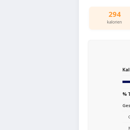
294
kalorien
Kal
% 
Ge