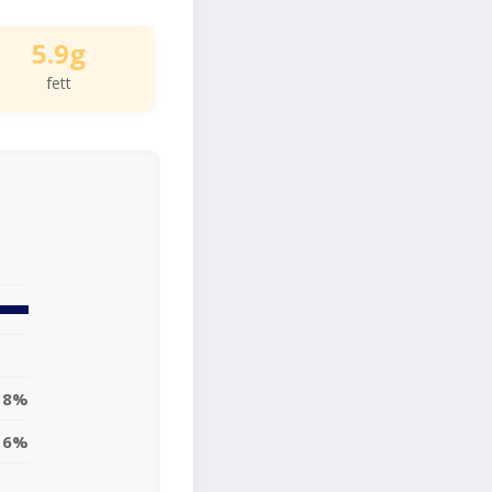
5.9g
fett
8%
6%