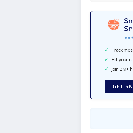
Sm
Sn
★★
✓
Track meal
✓
Hit your nu
✓
Join 2M+ 
GET SN