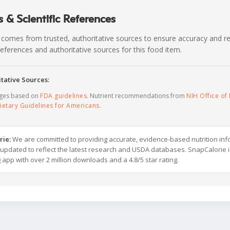
 & Scientific References
 comes from trusted, authoritative sources to ensure accuracy and rel
c references and authoritative sources for this food item.
tative Sources:
ages based on
FDA guidelines
. Nutrient recommendations from
NIH Office of 
ietary Guidelines for Americans
.
rie:
We are committed to providing accurate, evidence-based nutrition inf
y updated to reflect the latest research and USDA databases. SnapCalorie i
g app with over 2 million downloads and a 4.8/5 star rating.