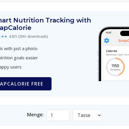
art Nutrition Tracking with
apCalorie
★★★
4.8/5 (2M+ downloads)
s with just a photo
trition goals easier
happy users
APCALORIE FREE
Menge: