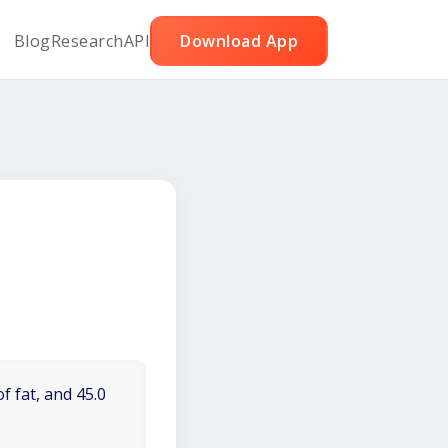
Blog
Research
API
Download App
f fat, and 45.0