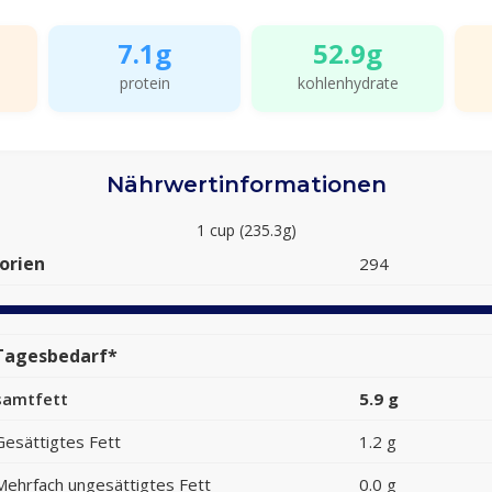
7.1g
52.9g
protein
kohlenhydrate
Nährwertinformationen
1 cup (235.3g)
orien
294
Tagesbedarf*
samtfett
5.9 g
Gesättigtes Fett
1.2 g
Mehrfach ungesättigtes Fett
0.0 g