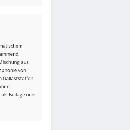
romatischem
stammend,
 Mischung aus
mphonie von
n Ballaststoffen
rohen
 als Beilage oder