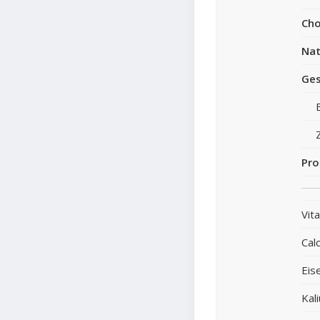
Cho
Nat
Ges
Pro
Vit
Cal
Eis
Kal