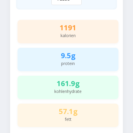
1191
kalorien
9.5g
protein
161.9g
kohlenhydrate
57.1g
fett