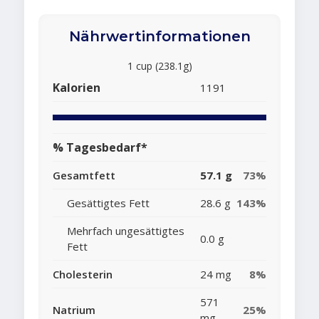
Nährwertinformationen
1 cup (238.1g)
Kalorien
1191
% Tagesbedarf*
Gesamtfett
57.1 g
73%
Gesättigtes Fett
28.6 g
143%
Mehrfach ungesättigtes
0.0 g
Fett
Cholesterin
24 mg
8%
571
Natrium
25%
mg