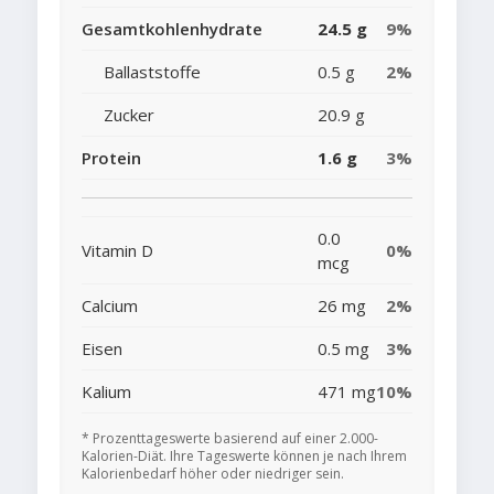
Gesamtkohlenhydrate
24.5 g
9%
Ballaststoffe
0.5 g
2%
Zucker
20.9 g
Protein
1.6 g
3%
0.0
Vitamin D
0%
mcg
Calcium
26 mg
2%
Eisen
0.5 mg
3%
Kalium
471 mg
10%
* Prozenttageswerte basierend auf einer 2.000-
Kalorien-Diät. Ihre Tageswerte können je nach Ihrem
Kalorienbedarf höher oder niedriger sein.