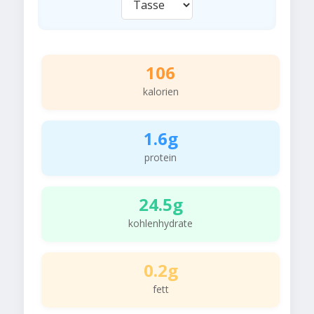
106
kalorien
1.6g
protein
24.5g
kohlenhydrate
0.2g
fett