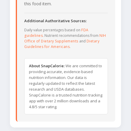
this food item.
Additional Authoritative Sources:
Daily value percentages based on
FDA
guidelines
. Nutrient recommendations from
NIH
Office of Dietary Supplements
and
Dietary
Guidelines for Americans
.
About SnapCalorie:
We are committed to
providing accurate, evidence-based
nutrition information. Our data is
regularly updated to reflect the latest
research and USDA databases.
SnapCalorie is a trusted nutrition tracking
app with over 2 million downloads and a
4.8/5 star rating.