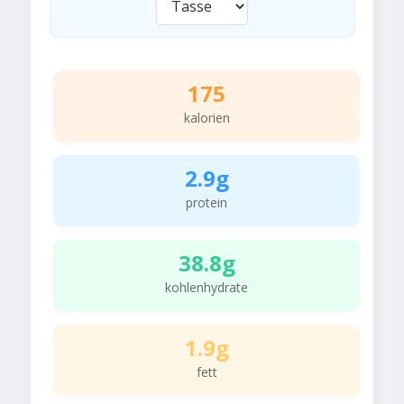
175
kalorien
2.9g
protein
38.8g
kohlenhydrate
1.9g
fett