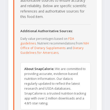
authoritative sources to ensure accuracy
and reliability. Below are specific scientific
references and authoritative sources for
this food item.
Additional Authoritative Sources:
Daily value percentages based on
FDA
guidelines
. Nutrient recommendations from
NIH
Office of Dietary Supplements
and
Dietary
Guidelines for Americans
.
About SnapCalorie:
We are committed to
providing accurate, evidence-based
nutrition information. Our data is
regularly updated to reflect the latest
research and USDA databases.
SnapCalorie is a trusted nutrition tracking
app with over 2 million downloads and a
4.8/5 star rating.