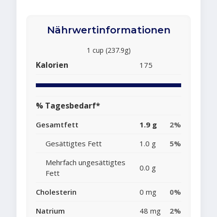
Nährwertinformationen
1 cup (237.9g)
Kalorien
175
% Tagesbedarf*
Gesamtfett
1.9 g
2%
Gesättigtes Fett
1.0 g
5%
Mehrfach ungesättigtes
0.0 g
Fett
Cholesterin
0 mg
0%
Natrium
48 mg
2%