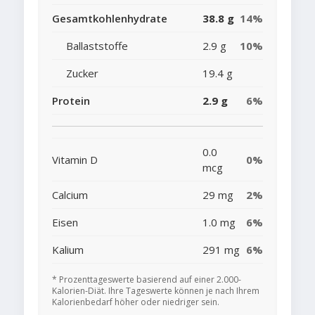
Gesamtkohlenhydrate
38.8 g
14%
Ballaststoffe
2.9 g
10%
Zucker
19.4 g
Protein
2.9 g
6%
0.0
Vitamin D
0%
mcg
Calcium
29 mg
2%
Eisen
1.0 mg
6%
Kalium
291 mg
6%
* Prozenttageswerte basierend auf einer 2.000-
Kalorien-Diät. Ihre Tageswerte können je nach Ihrem
Kalorienbedarf höher oder niedriger sein.