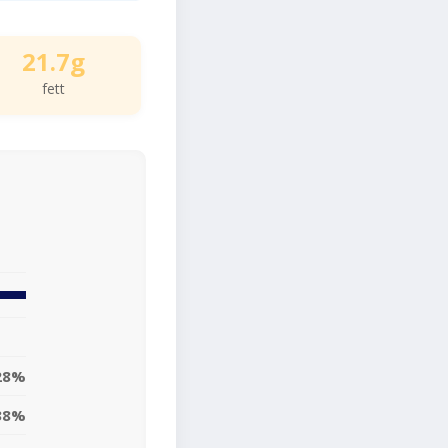
21.7g
fett
28%
38%