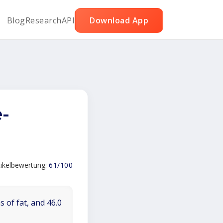
Blog
Research
API
Download App
-
tikelbewertung:
61/100
 of fat, and 46.0