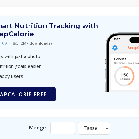
art Nutrition Tracking with
apCalorie
★★★
4.8/5 (2M+ downloads)
s with just a photo
trition goals easier
happy users
APCALORIE FREE
Menge: