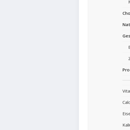
Cho
Nat
Ges
Pro
Vit
Cal
Eis
Kal