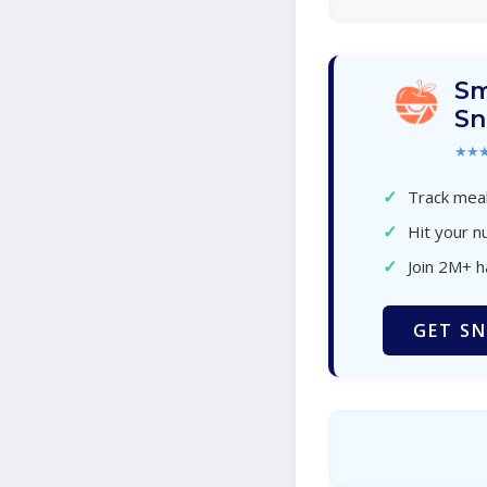
Sm
Sn
★★
✓
Track meal
✓
Hit your nu
✓
Join 2M+ 
GET SN