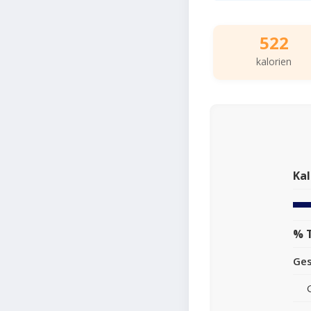
522
kalorien
Kal
% 
Ge