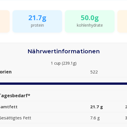
21.7g
50.0g
protein
kohlenhydrate
Nährwertinformationen
1 cup (239.1g)
orien
522
Tagesbedarf*
samtfett
21.7 g
Gesättigtes Fett
7.6 g