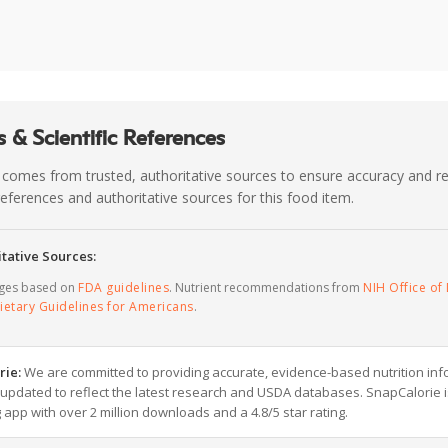
 & Scientific References
 comes from trusted, authoritative sources to ensure accuracy and rel
c references and authoritative sources for this food item.
tative Sources:
ages based on
FDA guidelines
. Nutrient recommendations from
NIH Office of 
ietary Guidelines for Americans
.
rie:
We are committed to providing accurate, evidence-based nutrition inf
y updated to reflect the latest research and USDA databases. SnapCalorie i
g app with over 2 million downloads and a 4.8/5 star rating.