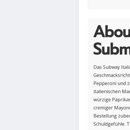
About
Subm
Das Subway Italia
Geschmacksrichtu
Pepperoni und z
italienischen Ma
würzige Paprika
cremiger Mayonn
Bestellung zuber
Schuldgefühle. T