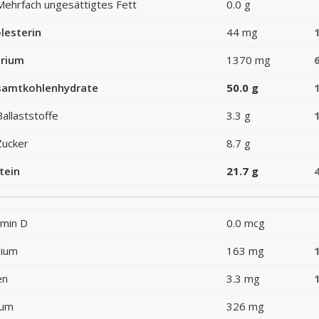
Mehrfach ungesättigtes Fett
0.0 g
lesterin
44 mg
rium
1370 mg
amtkohlenhydrate
50.0 g
Ballaststoffe
3.3 g
Zucker
8.7 g
tein
21.7 g
amin D
0.0 mcg
cium
163 mg
en
3.3 mg
ium
326 mg