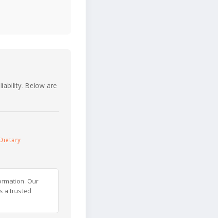
iability. Below are
Dietary
ormation. Our
s a trusted