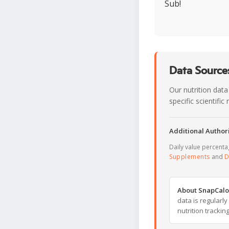
Sub!
Data Sources
Our nutrition data
specific scientifi
Additional Authori
Daily value percent
Supplements
and
D
About SnapCalo
data is regularl
nutrition trackin