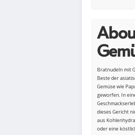
Abou
Gemü
Bratnudeln mit G
Beste der asiati
Gemüse wie Papr
geworfen. In ein
Geschmackserleb
dieses Gericht n
aus Kohlenhydrat
oder eine köstli