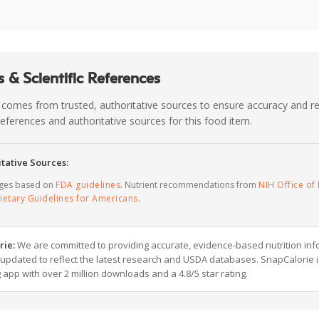
 & Scientific References
 comes from trusted, authoritative sources to ensure accuracy and rel
c references and authoritative sources for this food item.
tative Sources:
ages based on
FDA guidelines
. Nutrient recommendations from
NIH Office of 
ietary Guidelines for Americans
.
rie:
We are committed to providing accurate, evidence-based nutrition inf
y updated to reflect the latest research and USDA databases. SnapCalorie i
g app with over 2 million downloads and a 4.8/5 star rating.