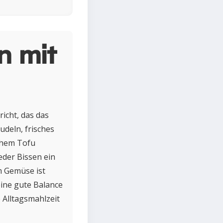
n mit
icht, das das
udeln, frisches
chem Tofu
eder Bissen ein
m Gemüse ist
eine gute Balance
 Alltagsmahlzeit