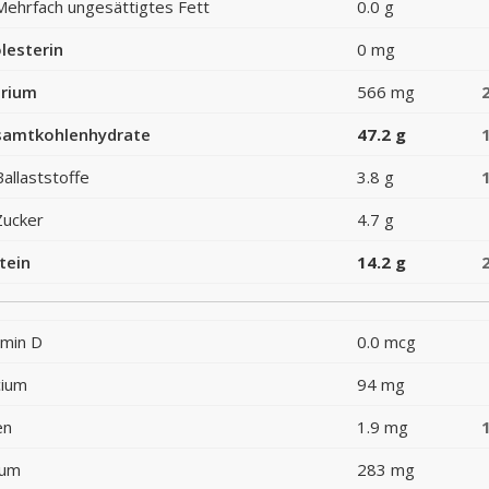
Mehrfach ungesättigtes Fett
0.0 g
lesterin
0 mg
rium
566 mg
amtkohlenhydrate
47.2 g
Ballaststoffe
3.8 g
Zucker
4.7 g
tein
14.2 g
amin D
0.0 mcg
cium
94 mg
en
1.9 mg
ium
283 mg