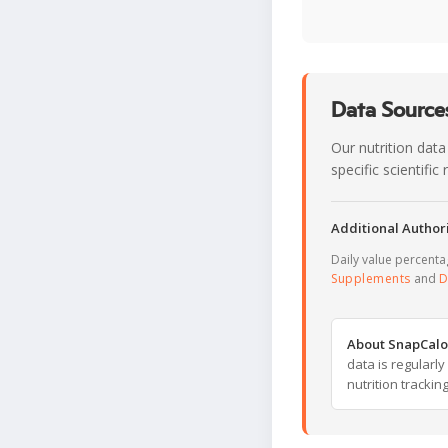
Data Sources
Our nutrition data
specific scientifi
Additional Authori
Daily value percent
Supplements
and
D
About SnapCalo
data is regularl
nutrition trackin