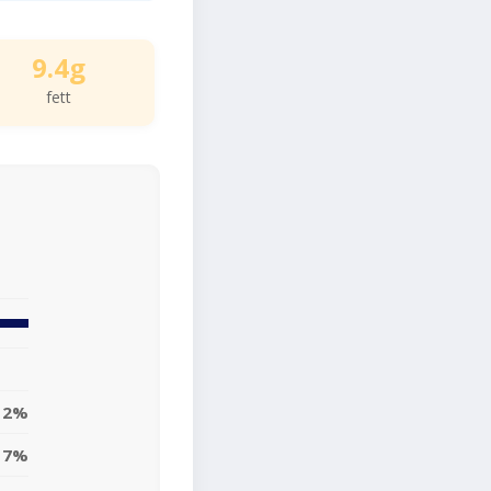
9.4g
fett
12%
7%