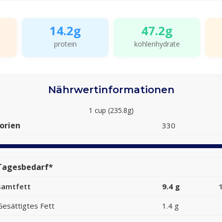
14.2g
47.2g
protein
kohlenhydrate
Nährwertinformationen
1 cup (235.8g)
orien
330
Tagesbedarf*
samtfett
9.4 g
Gesättigtes Fett
1.4 g