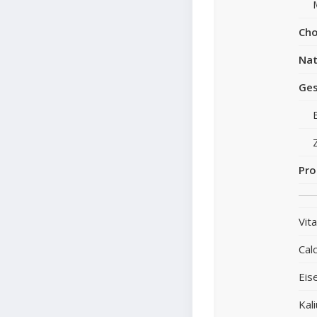
Cho
Nat
Ges
Pro
Vit
Cal
Eis
Kal