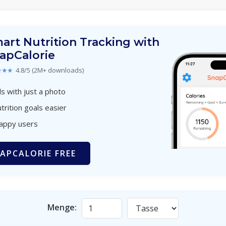
art Nutrition Tracking with
apCalorie
★★★
4.8/5 (2M+ downloads)
s with just a photo
trition goals easier
happy users
APCALORIE FREE
Menge: