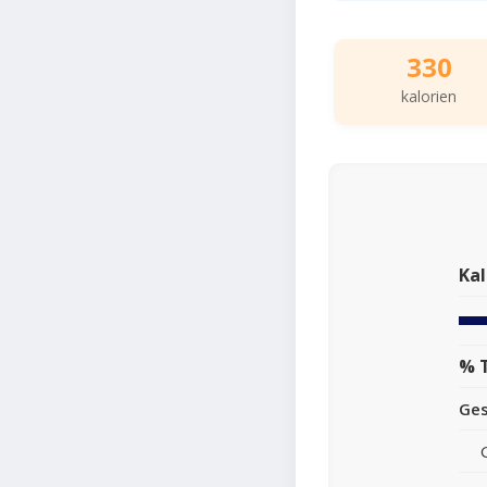
330
kalorien
Kal
% 
Ge