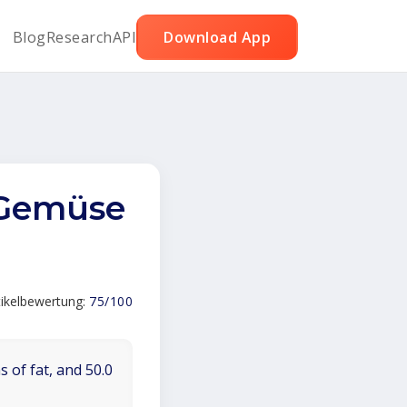
Blog
Research
API
Download App
 Gemüse
tikelbewertung:
75/100
 of fat, and 50.0