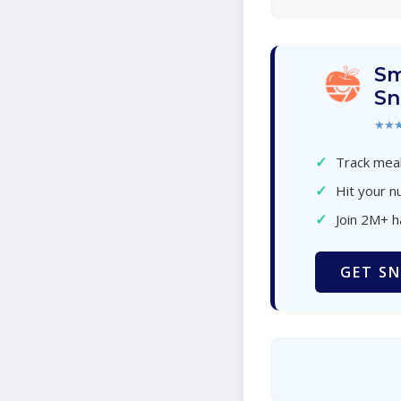
Sm
Sn
★★
✓
Track meal
✓
Hit your nu
✓
Join 2M+ 
GET SN