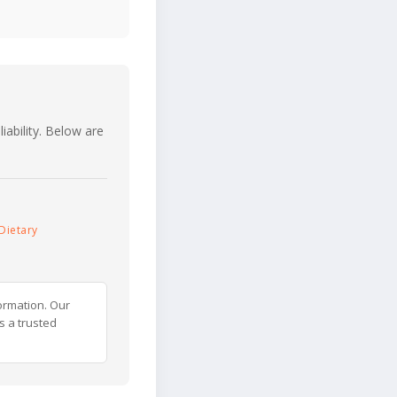
iability. Below are
Dietary
ormation. Our
s a trusted