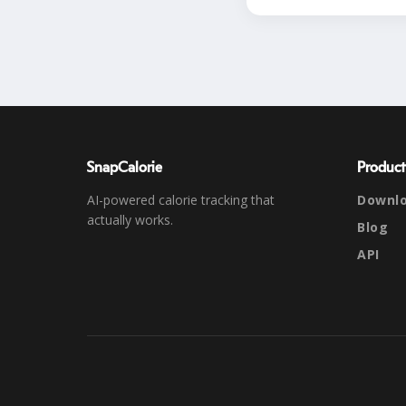
SnapCalorie
Product
AI-powered calorie tracking that
Downl
actually works.
Blog
API