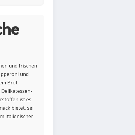
che
omen und frischen
Pepperoni und
em Brot.
 Delikatessen-
stoffen ist es
ack bietet, sei
m Italienischer