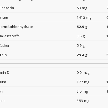
lesterin
59 mg
rium
1412 mg
amtkohlenhydrate
52.9 g
Ballaststoffe
3.5 g
Zucker
5.9 g
tein
29.4 g
amin D
0.0 mcg
cium
177 mg
en
3.5 mg
ium
353 mg