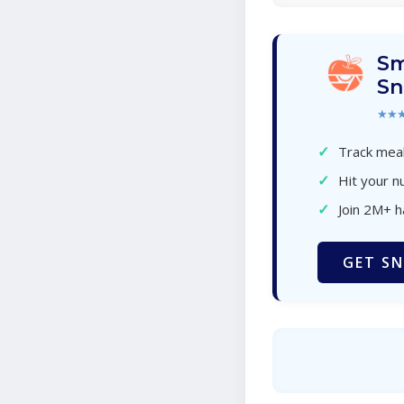
Sm
Sn
★★
✓
Track meal
✓
Hit your nu
✓
Join 2M+ 
GET SN