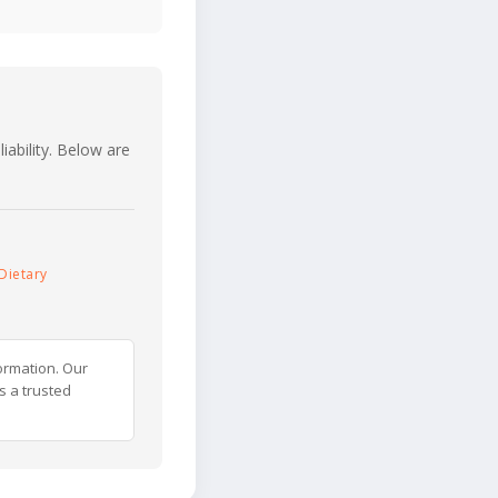
iability. Below are
Dietary
ormation. Our
s a trusted