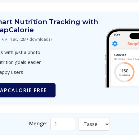
art Nutrition Tracking with
apCalorie
★★★
4.8/5 (2M+ downloads)
s with just a photo
trition goals easier
happy users
APCALORIE FREE
Menge: