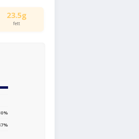
23.5g
fett
30%
47%