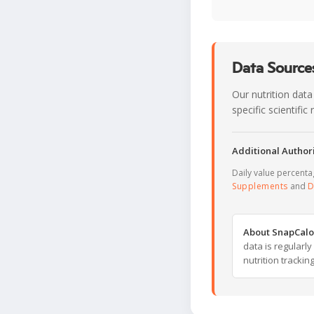
Data Sources
Our nutrition data
specific scientifi
Additional Authori
Daily value percent
Supplements
and
D
About SnapCalo
data is regularl
nutrition trackin