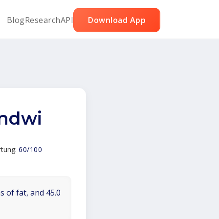
Blog
Research
API
Download App
andwi
rtung:
60/100
 of fat, and 45.0