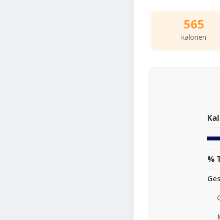
565
kalorien
Kal
% 
Ge