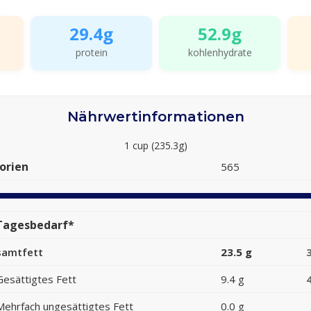
29.4g
52.9g
protein
kohlenhydrate
Nährwertinformationen
1 cup (235.3g)
orien
565
Tagesbedarf*
samtfett
23.5 g
Gesättigtes Fett
9.4 g
Mehrfach ungesättigtes Fett
0.0 g