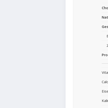
Cho
Nat
Ges
Pro
Vit
Cal
Eis
Kal