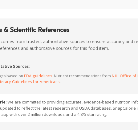
 & Scientific References
 comes from trusted, authoritative sources to ensure accuracy and rel
c references and authoritative sources for this food item.
tative Sources:
ages based on
FDA guidelines
. Nutrient recommendations from
NIH Office of 
ietary Guidelines for Americans
.
rie:
We are committed to providing accurate, evidence-based nutrition inf
y updated to reflect the latest research and USDA databases. SnapCalorie i
g app with over 2 million downloads and a 4.8/5 star rating.