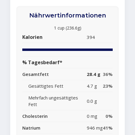
Nährwertinformationen
1 cup (236.6g)
Kalorien
394
% Tagesbedarf*
Gesamtfett
28.4 g
36%
Gesättigtes Fett
4.7 g
23%
Mehrfach ungesättigtes
0.0 g
Fett
Cholesterin
0 mg
0%
Natrium
946 mg
41%