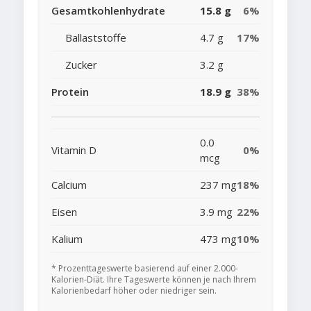
Gesamtkohlenhydrate
15.8 g
6%
Ballaststoffe
4.7 g
17%
Zucker
3.2 g
Protein
18.9 g
38%
0.0
Vitamin D
0%
mcg
Calcium
237 mg
18%
Eisen
3.9 mg
22%
Kalium
473 mg
10%
* Prozenttageswerte basierend auf einer 2.000-
Kalorien-Diät. Ihre Tageswerte können je nach Ihrem
Kalorienbedarf höher oder niedriger sein.