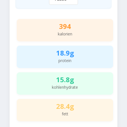
394
kalorien
18.9g
protein
15.8g
kohlenhydrate
28.4g
fett