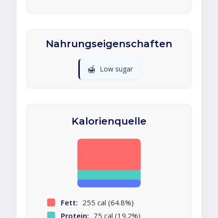
Nahrungseigenschaften
🍯
Low sugar
Kalorienquelle
Fett:
255 cal (64.8%)
Protein:
75 cal (19.2%)