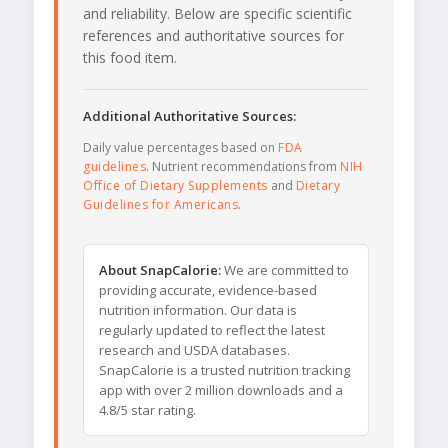
and reliability. Below are specific scientific
references and authoritative sources for
this food item.
Additional Authoritative Sources:
Daily value percentages based on
FDA
guidelines
. Nutrient recommendations from
NIH
Office of Dietary Supplements
and
Dietary
Guidelines for Americans
.
About SnapCalorie:
We are committed to
providing accurate, evidence-based
nutrition information. Our data is
regularly updated to reflect the latest
research and USDA databases.
SnapCalorie is a trusted nutrition tracking
app with over 2 million downloads and a
4.8/5 star rating.