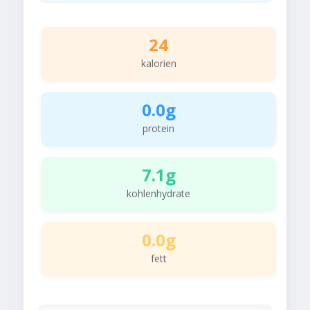
24
kalorien
0.0g
protein
7.1g
kohlenhydrate
0.0g
fett