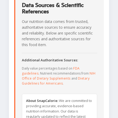
Data Sources & Scientific
References
Our nutrition data comes from trusted,
authoritative sources to ensure accuracy
and reliability. Below are specific scientific
references and authoritative sources for
this food item.
Additional Authoritative Sources:
Daily value percentages based on
FDA
guidelines
. Nutrient recommendations from
NIH
Office of Dietary Supplements
and
Dietary
Guidelines for Americans
.
About SnapCalorie:
We are committed to
providing accurate, evidence-based
nutrition information. Our data is
regularly updated to reflect the latest