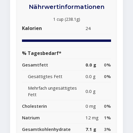
Nährwertinformationen
1 cup (238.1g)
Kalorien
24
% Tagesbedarf*
Gesamtfett
0.0 g
0%
Gesättigtes Fett
0.0 g
0%
Mehrfach ungesättigtes
0.0 g
Fett
Cholesterin
0 mg
0%
Natrium
12 mg
1%
Gesamtkohlenhydrate
7.1 g
3%