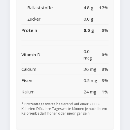
Ballaststoffe
4.8 g
17%
Zucker
0.0 g
Protein
0.0 g
0%
0.0
Vitamin D
0%
mcg
Calcium
36 mg
3%
Eisen
0.5 mg
3%
Kalium
24 mg
1%
* Prozenttageswerte basierend auf einer 2.000-
Kalorien-Diät. Ihre Tageswerte können je nach Ihrem
Kalorienbedarf höher oder niedriger sein.