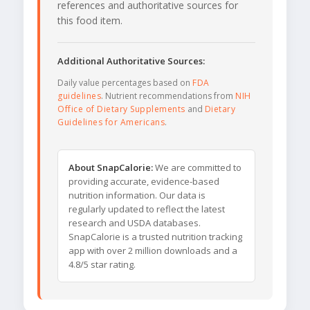
references and authoritative sources for
this food item.
Additional Authoritative Sources:
Daily value percentages based on
FDA
guidelines
. Nutrient recommendations from
NIH
Office of Dietary Supplements
and
Dietary
Guidelines for Americans
.
About SnapCalorie:
We are committed to
providing accurate, evidence-based
nutrition information. Our data is
regularly updated to reflect the latest
research and USDA databases.
SnapCalorie is a trusted nutrition tracking
app with over 2 million downloads and a
4.8/5 star rating.