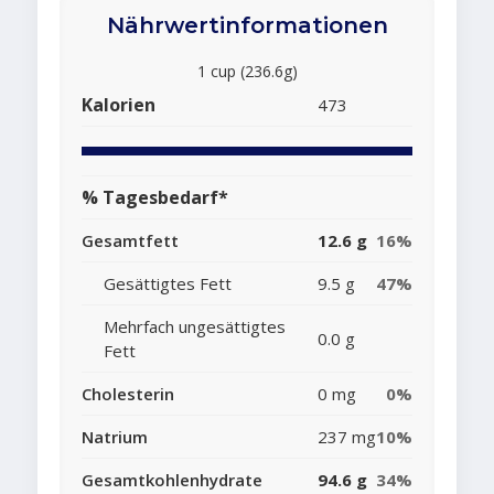
Nährwertinformationen
1 cup (236.6g)
Kalorien
473
% Tagesbedarf*
Gesamtfett
12.6 g
16%
Gesättigtes Fett
9.5 g
47%
Mehrfach ungesättigtes
0.0 g
Fett
Cholesterin
0 mg
0%
Natrium
237 mg
10%
Gesamtkohlenhydrate
94.6 g
34%