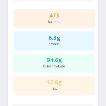
473
kalorien
6.3g
protein
94.6g
kohlenhydrate
12.6g
fett