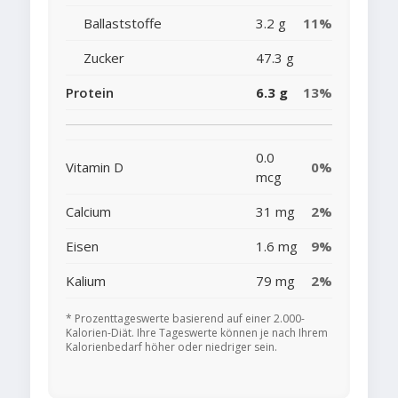
Ballaststoffe
3.2 g
11%
Zucker
47.3 g
Protein
6.3 g
13%
0.0
Vitamin D
0%
mcg
Calcium
31 mg
2%
Eisen
1.6 mg
9%
Kalium
79 mg
2%
* Prozenttageswerte basierend auf einer 2.000-
Kalorien-Diät. Ihre Tageswerte können je nach Ihrem
Kalorienbedarf höher oder niedriger sein.