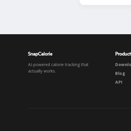
SnapCalorie
Product
AI-powered calorie tracking that
Downl
actually works.
Blog
API