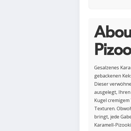
About
Pizoo
Gesalzenes Karam
gebackenen Kekst
Dieser verwöhne
ausgelegt, Ihren
Kugel cremigem V
Texturen. Obwohl
bringt, jede Gab
Karamell-Pizooki