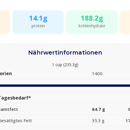
14.1g
188.2g
protein
kohlenhydrate
Nährwertinformationen
1 cup (235.3g)
orien
1400
Tagesbedarf*
samtfett
64.7 g
Gesättigtes Fett
35.3 g
1