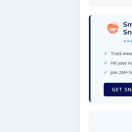
Sm
Sn
★★
✓
Track meal
✓
Hit your nu
✓
Join 2M+ 
GET SN