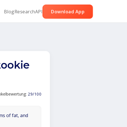
Blog
Research
API
Download App
zookie
tikelbewertung:
29/100
ms of fat, and