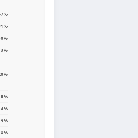
47%
31%
68%
13%
28%
0%
14%
19%
8%