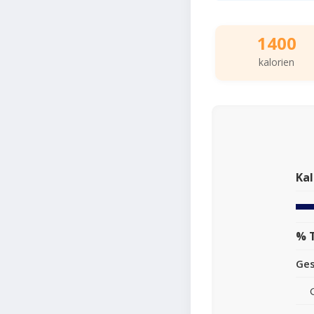
1400
kalorien
Kal
% 
Ge