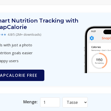
art Nutrition Tracking with
apCalorie
★★★
4.8/5 (2M+ downloads)
s with just a photo
trition goals easier
happy users
APCALORIE FREE
Menge: