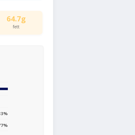
64.7g
fett
83%
77%