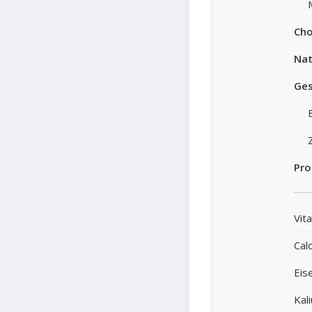
Cho
Nat
Ges
Pro
Vit
Cal
Eis
Kal