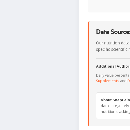
Data Sources
Our nutrition data
specific scientifi
Additional Authori
Daily value percent
Supplements
and
D
About SnapCalo
data is regularl
nutrition trackin