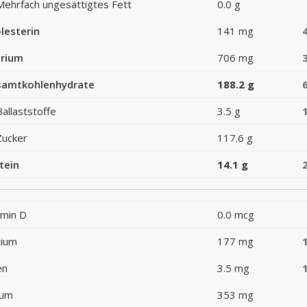
Mehrfach ungesättigtes Fett
0.0 g
lesterin
141 mg
rium
706 mg
amtkohlenhydrate
188.2 g
Ballaststoffe
3.5 g
Zucker
117.6 g
tein
14.1 g
amin D
0.0 mcg
cium
177 mg
en
3.5 mg
ium
353 mg