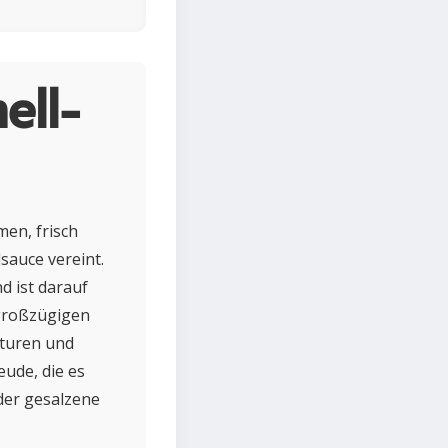
ell-
men, frisch
sauce vereint.
 ist darauf
 großzügigen
aturen und
eude, die es
 der gesalzene