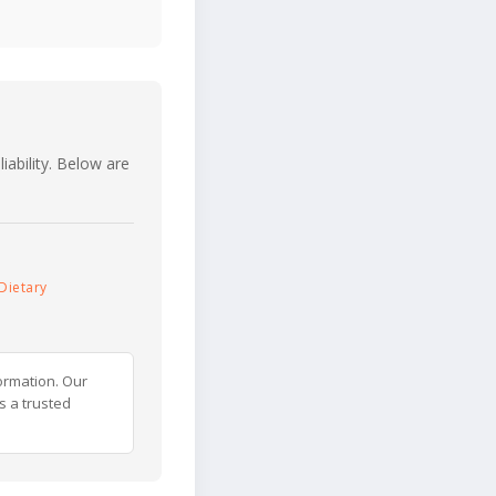
iability. Below are
Dietary
ormation. Our
s a trusted