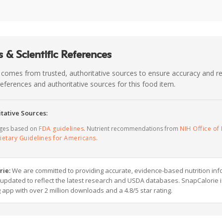
 & Scientific References
 comes from trusted, authoritative sources to ensure accuracy and rel
c references and authoritative sources for this food item.
tative Sources:
ages based on
FDA guidelines
. Nutrient recommendations from
NIH Office of 
ietary Guidelines for Americans
.
rie:
We are committed to providing accurate, evidence-based nutrition inf
y updated to reflect the latest research and USDA databases. SnapCalorie i
g app with over 2 million downloads and a 4.8/5 star rating.