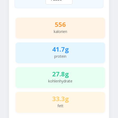
556
kalorien
41.7g
protein
27.8g
kohlenhydrate
33.3g
fett