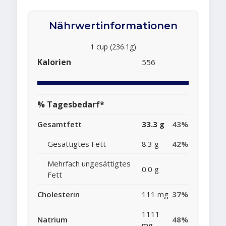
Nährwertinformationen
1 cup (236.1g)
Kalorien
556
% Tagesbedarf*
Gesamtfett
33.3 g
43%
Gesättigtes Fett
8.3 g
42%
Mehrfach ungesättigtes
0.0 g
Fett
Cholesterin
111 mg
37%
1111
Natrium
48%
mg