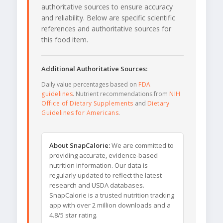
authoritative sources to ensure accuracy
and reliability. Below are specific scientific
references and authoritative sources for
this food item.
Additional Authoritative Sources:
Daily value percentages based on
FDA
guidelines
. Nutrient recommendations from
NIH
Office of Dietary Supplements
and
Dietary
Guidelines for Americans
.
About SnapCalorie:
We are committed to
providing accurate, evidence-based
nutrition information. Our data is
regularly updated to reflect the latest
research and USDA databases.
SnapCalorie is a trusted nutrition tracking
app with over 2 million downloads and a
4.8/5 star rating.