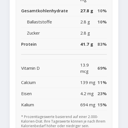
Gesamtkohlenhydrate
27.8 g
10%
Ballaststoffe
2.8 g
10%
Zucker
2.8 g
Protein
41.7 g
83%
13.9
Vitamin D
69%
mcg
Calcium
139 mg
11%
Eisen
4.2 mg
23%
Kalium
694 mg
15%
* Prozenttageswerte basierend auf einer 2.000-
Kalorien-Diät. Ihre Tageswerte können je nach Ihrem
Kalorienbedarf höher oder niedriger sein.